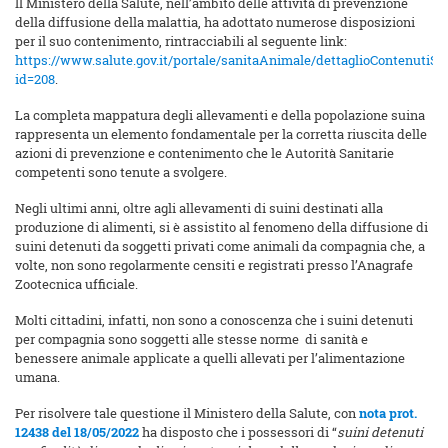
Il Ministero della Salute, nell’ambito delle attività di prevenzione
della diffusione della malattia, ha adottato numerose disposizioni
per il suo contenimento, rintracciabili al seguente link:
https://www.salute.gov.it/portale/sanitaAnimale/dettaglioContenutiSa
id=208
.
La completa mappatura degli allevamenti e della popolazione suina
rappresenta un elemento fondamentale per la corretta riuscita delle
azioni di prevenzione e contenimento che le Autorità Sanitarie
competenti sono tenute a svolgere.
Negli ultimi anni, oltre agli allevamenti di suini destinati alla
produzione di alimenti, si è assistito al fenomeno della diffusione di
suini detenuti da soggetti privati come animali da compagnia che, a
volte, non sono regolarmente censiti e registrati presso l’Anagrafe
Zootecnica ufficiale.
Molti cittadini, infatti, non sono a conoscenza che i suini detenuti
per compagnia sono soggetti alle stesse norme di sanità e
benessere animale applicate a quelli allevati per l’alimentazione
umana.
Per risolvere tale questione il Ministero della Salute, con
nota prot.
12438 del 18/05/2022
ha disposto che i possessori di “
suini detenuti