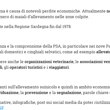
ma è causa di notevoli perdite economiche. Attualmente
n
ero di maiali d’allevamento nelle zone colpite.
te nella Regione Sardegna fin dal 1978.
 e la comprensione della PSA, in particolare nei nove Paesi
li domestici e cinghiali selvatici, come ad esempio
allevat
gere anche le
organizzazioni veterinarie
, le
associazioni ven
li
, gli
operatori turistici
e i
viaggiatori
.
anti sull’allevamento suinicolo e quindi in ambito econom
viduazione
, la
prevenzione
e la
segnalazione
, parole chiav
ive, infografiche, post sui social media da poter riutilizza
SF