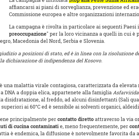
La campagna è intitolata
Stop alla Peste Suina African
affiancarsi ai piani di sorveglianza, prevenzione ed era
Commissione europea e altre organizzazioni internaziona
La campagna è rivolta in particolare ai seguenti Paesi 
preoccupazione
" per la loro vicinanza a quelli in cui è
egro, Macedonia del Nord, Serbia e Slovenia.
iudizio a posizioni di stato, ed è in linea con la risoluzione
ulla dichiarazione di indipendenza del Kosovo.
è una malattia virale contagiosa, caratterizzata da elevata m
us a DNA a doppia elica, appartenete alla famiglia
Asfarvirida
lla disidratazione, al freddo, ad alcuni disinfettanti (Sali q
superiori ai 60°C ed è sensibile ai solventi organici, aldeidi
viene principalmente per
contatto diretto
attraverso la via o
fiuti di cucina contaminati
e, meno frequentemente, per
cont
lattia è endemica, la diffusione è notevolmente favorita da 