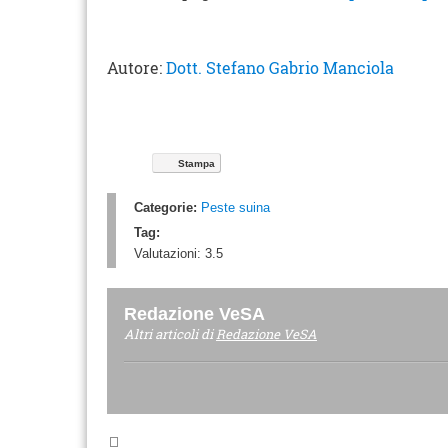
Autore:
Dott. Stefano Gabrio Manciola
Stampa
Categorie:
Peste suina
Tag:
Valutazioni:
3.5
Redazione VeSA
Altri articoli di
Redazione VeSA