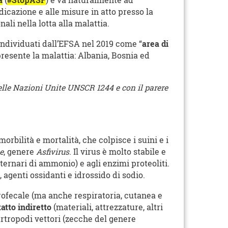
a
(
#StopASF
) e va naturalmente ad
dicazione e alle misure in atto presso la
li nella lotta alla malattia.
individuati dall’EFSA nel 2019 come “
area di
 presente la malattia: Albania, Bosnia ed
 delle Nazioni Unite UNSCR 1244 e con il parere
orbilità e mortalità, che colpisce i suini e i
e
, genere
Asfivirus
. Il virus è molto stabile e
uaternari di ammonio) e agli enzimi proteoliti.
, agenti ossidanti e idrossido di sodio.
rofecale (ma anche respiratoria, cutanea e
atto indiretto
(materiali, attrezzature, altri
artropodi vettori (zecche del genere