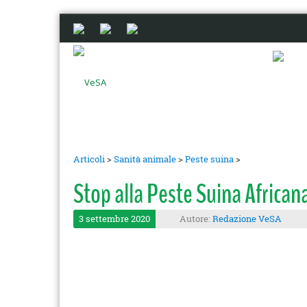
Articoli
>
Sanità animale
>
Peste suina
>
Stop alla Peste Suina African
3 settembre 2020
Autore:
Redazione VeSA