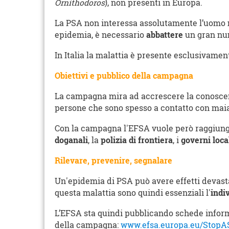
Ornithodoros
), non presenti in Europa.
La PSA non interessa assolutamente l’uomo 
epidemia, è necessario
abbattere
un gran num
In Italia la malattia è presente esclusivamen
Obiettivi e pubblico della campagna
La campagna mira ad accrescere la conoscenza
persone che sono spesso a contatto con maia
Con la campagna l'EFSA vuole però raggiun
doganali
, la
polizia di frontiera
, i
governi loca
Rilevare, prevenire, segnalare
Un'epidemia di PSA può avere effetti devast
questa malattia sono quindi essenziali l'
indi
L’EFSA sta quindi pubblicando schede informat
della campagna:
www.efsa.europa.eu/StopA