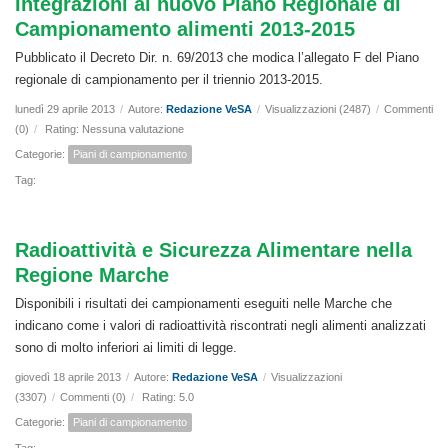
Integrazioni al nuovo Piano Regionale di
Campionamento alimenti 2013-2015
Pubblicato il Decreto Dir. n. 69/2013 che modica l’allegato F del Piano
regionale di campionamento per il triennio 2013-2015.
lunedì 29 aprile 2013
/
Autore:
Redazione VeSA
/
Visualizzazioni (2487)
/
Commenti
(0)
/
Rating: Nessuna valutazione
Categorie:
Piani di campionamento
Tag:
Radioattività e Sicurezza Alimentare nella
Regione Marche
Disponibili i risultati dei campionamenti eseguiti nelle Marche che
indicano come i valori di radioattività riscontrati negli alimenti analizzati
sono di molto inferiori ai limiti di legge.
giovedì 18 aprile 2013
/
Autore:
Redazione VeSA
/
Visualizzazioni
(3307)
/
Commenti (0)
/
Rating: 5.0
Categorie:
Piani di campionamento