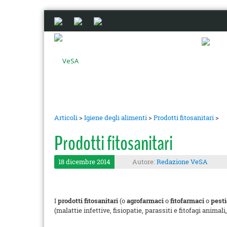
Articoli
>
Igiene degli alimenti
>
Prodotti fitosanitari
>
Prodotti fitosanitari
18 dicembre 2014
Autore:
Redazione VeSA
I
prodotti fitosanitari
(o
agrofarmaci
o
fitofarmaci
o
pesti
(malattie infettive, fisiopatie, parassiti e fitofagi animali