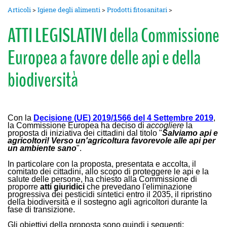
Articoli
>
Igiene degli alimenti
>
Prodotti fitosanitari
>
ATTI LEGISLATIVI della Commissione
Europea a favore delle api e della
biodiversità
Con la
Decisione (
UE
) 2019/1566 del 4
S
ettembre 2019
,
la Commissione Europea ha deciso di
accogliere
la
proposta di iniziativa dei cittadini dal titolo "
Salviamo api e
agricoltori! Verso un'agricoltura favorevole alle api per
un ambiente sano
".
In particolare con la proposta, presentata e accolta, il
comitato dei cittadini,
al
lo scopo di proteggere le api e la
salute delle persone, ha chiesto alla Commissione di
proporre
atti giuridici
che prevedano l'eliminazione
progressiva dei pesticidi sintetici entro il 2035, il ripristino
della biodiversità e il sostegno agli agricoltori durante la
fase di transizione.
Gli obiettivi della proposta sono quindi i seguenti: