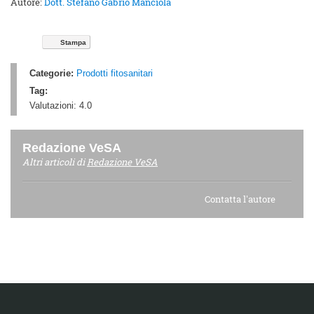
Autore:
Dott. Stefano Gabrio Manciola
Stampa
Categorie:
Prodotti fitosanitari
Tag:
Valutazioni:
4.0
Redazione VeSA
Altri articoli di
Redazione VeSA
Contatta l'autore