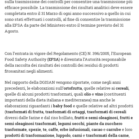
sulla trasmissione dei controlli per consentire una trasmissione più
efficace possibile. La trasmissione dei risultati analitici deve essere
completata entro il 31 Marzo di ogni anno successivo a quello in cui
sono stati effettuati i controlli, al fine di consentire la trasmissione
alla EFSA da parte del Ministero entro il termine previsto del 31
Agosto.
Con l’entrata in vigore del Regolamento (CE) N. 396/2005, l’European
Food Safety Authority (
EFSA
) è diventata l’Autorità responsabile
della raccolta dei risultati dei controlli dei residui di prodotti
fitosanitari negli alimenti.
Nel rapporto della DGISAN vengono riportate, come negli anni
precedenti, le elaborazioni sull’
ortofrutta
, quelle relative ai
cereali
,
quelle di alcuni prodotti trasformati, quali
olio
e
vino
(costituenti
importanti della dieta italiana e mediterranea) ma anche le
elaborazioni riguardanti i
baby food
e quelle relative ad altri prodotti
(
trasformati di frutta
,
trasformati di ortaggi
,
trasformati di cereali
diversi dalle farine e dal riso brillato,
frutti e semi oleaginosi
,
frutti e
semi oleaginosi trasformati
,
legumi secchi
,
piante da zucchero
trasformate
,
spezie
,
te
,
caffe
,
erbe infusionali
,
cacao
e
carrube
e loro
prodotti di trasformazione
,
luppolo
,
carni
e
trasformati della carne
,