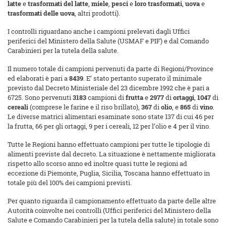
latte
e
trasformati del latte
,
miele
,
pesci
e
loro trasformati
,
uova
e
trasformati delle uova
, altri prodotti).
I controlli riguardano anche i campioni prelevati dagli Uffici
periferici del Ministero della Salute (USMAF e PIF) e dal Comando
Carabinieri per la tutela della salute.
Il numero totale di campioni pervenuti da parte di Regioni/Province
ed elaborati è pari a
8439
. E’ stato pertanto superato il minimale
previsto dal Decreto Ministeriale del 23 dicembre 1992 che è pari a
6725. Sono pervenuti
3183
campioni di
frutta
e
2977
di
ortaggi
,
1047
di
cereali
(comprese le farine e il riso brillato),
367
di
olio
, e
865
di
vino
.
Le diverse matrici alimentari esaminate sono state 137 di cui 46 per
la frutta, 66 per gli ortaggi, 9 per i cereali, 12 per l’olio e 4 per il vino.
Tutte le Regioni hanno effettuato campioni per tutte le tipologie di
alimenti previste dal decreto. La situazione è nettamente migliorata
rispetto allo scorso anno ed inoltre quasi tutte le regioni ad
eccezione di Piemonte, Puglia, Sicilia, Toscana hanno effettuato in
totale più del 100% dei campioni previsti.
Per quanto riguarda il campionamento effettuato da parte delle altre
Autorità coinvolte nei controlli (Uffici periferici del Ministero della
Salute e Comando Carabinieri per la tutela della salute) in totale sono