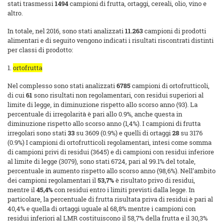
stati trasmessi
1494
campioni di frutta, ortaggi, cereali, olio, vino e
altro.
In totale, nel 2016, sono stati analizzati
11.263
campioni di prodotti
alimentari e di seguito vengono indicati i risultati riscontrati distinti
per classi di prodotto:
1.
ortofrutta
Nel complesso sono stati analizzati
6785
campioni di ortofrutticoli,
di cui
61
sono risultati non regolamentari, con residui superiori al
limite di legge, in diminuzione rispetto allo scorso anno (93). La
percentuale di irregolarità è pari allo 0.9%, anche questa in
diminuzione rispetto allo scorso anno (1,4%). I campioni di frutta
irregolari sono stati
33
su 3609 (0.9%) e quelli di ortaggi
28
su 3176
(0.9%) I campioni di ortofrutticoli regolamentari, intesi come somma
di campioni privi di residui (3645) e di campioni con residui inferiore
al limite di legge (3079), sono stati 6724, pari al 99.1% del totale,
percentuale in aumento rispetto allo scorso anno (98,6%). Nell’ambito
dei campioni regolamentari il
53,7%
è risultato privo di residui,
mentre il
45,4%
con residui entro i limiti previsti dalla legge. In
particolare, la percentuale di frutta risultata priva di residui è pari al
40,4% e quella di ortaggi uguale al 68,8% mentre i campioni con
residui inferiori al LMR costituiscono il 58,7% della frutta e il 30,3%