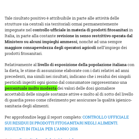
Tale risultato positivo è attribuibile in parte alle attività delle
strutture sia centrali sia territoriali ormai permanentemente
impegnate nel
controllo ufficiale in materia di prodotti fitosanitari
in
Italia, in parte alla costante
revisione in senso restrittivo operata dal
Ministero su alcuni impieghi ammessi
, nonché ad una sempre
maggiore consapevolezza degli operatori agricoli
nell’impiego dei
prodotti fitosanitari.
Relativamente al
livello di esposizione della popolazione italiana
con
la dieta, le stime di assunzione elaborate con i dati relativi ad anni
precedenti, ma simili nei risultati, indicano che i residui dei singoli
pesticidi ingeriti ogni giorno dal consumatore rappresentano una
percentuale molto modesta
dei valori delle dosi giornaliere
accettabili delle singole sostanze attive e molto al di sotto del livello
di guardia preso come riferimento per assicurare la qualità igienico-
sanitaria degli alimenti.
Per approfondire leggi il report completo:
CONTROLLO UFFICIALE
SUI RESIDUI DI PRODOTTI FITOSANITARI NEGLI ALIMENTI.
RISULTATI IN ITALIA PER L’ANNO 2016