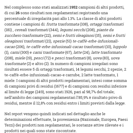
Nel complesso sono stati analizzati
1952
campioni di altri prodotti,
di cui
26
sono risultati non regolamentari registrando una
percentuale di irregolarità pari allo 1.3%. La classe di altri prodotti
contiene i campioni di:
frutta trasformata
(108),
ortaggi trasformati
(181) ,
cereali trasformati
(344),
legumi secchi
(208),
piante da
zucchero trasformate
(22),
semi e frutti oleaginosi
(15),
semi e frutti
oleaginosi trasformati
(21),
spezie
(51)
te-caffè-erbe-infusionali-
cacao
(206),
te-caffè-erbe-infusionali-cacao trasformati
(10),
luppolo
(1),
carni
(300) e
carni trasformate
(67),
latte
(24),
latte trasformato
(208),
miele
(19),
pesci
(72) e
pesci trasformati
(8),
uova
(83),
uova
trasformate
(2) e altro (2). In numero di campioni irregolari sono
risultati essere 5 di ortaggi trasformati, 14 legumi secchi, 2 spezie, 2
te-caffè-erbe-infusionali-cacao-e carrube, 2 latte trasformato, 1
miele. I campioni di altri prodotti regolamentari, intesi come somma
di campioni privi di residui (1677) e di campioni con residui inferiore
al limite di legge (249), sono stati 1926, pari al 98,7% del totale;
nell’ambito dei campioni regolamentari l’85,9% è risultato privo di
residui, mentre il 12,8% con residui entro i limiti previsti dalla legge.
Nel report vengono quindi indicati nel dettaglio anche le
determinazioni effettuate, la provenienza (Nazionale, Europea, Paesi
Terzi) dei prodotti non regolamentari, le sostanze attive rilevate e i
prodotti nei quali sono state riscontrate.