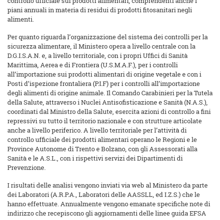
controllo ufficiale sui prodotti alimentari, comprendenti anche i
piani annuali in materia di residui di prodotti fitosanitari negli
alimenti.
Per quanto riguarda l’organizzazione del sistema dei controlli per la
sicurezza alimentare, il Ministero opera a livello centrale con la
D.G.I.S.A.N. e, a livello territoriale, con i propri Uffici di Sanità
Marittima, Aerea e di Frontiera (U.S.M.A.F.), per i controlli
all’importazione sui prodotti alimentari di origine vegetale e con i
Posti d’ispezione frontaliera (P.I.F) per i controlli all’importazione
degli alimenti di origine animale. Il Comando Carabinieri per la Tutela
della Salute, attraverso i Nuclei Antisofisticazione e Sanità (N.A.S.),
coordinati dal Ministro della Salute, esercita azioni di controllo a fini
repressivi su tutto il territorio nazionale e con strutture articolate
anche a livello periferico. A livello territoriale per l’attività di
controllo ufficiale dei prodotti alimentari operano le Regioni e le
Province Autonome di Trento e Bolzano, con gli Assessorati alla
Sanità e le A.S.L., con i rispettivi servizi dei Dipartimenti di
Prevenzione.
I risultati delle analisi vengono inviati via web al Ministero da parte
dei Laboratori (A.R.P.A., Laboratori delle AASSLL, ed I.Z.S.) che le
hanno effettuate. Annualmente vengono emanate specifiche note di
indirizzo che recepiscono gli aggiornamenti delle linee guida EFSA