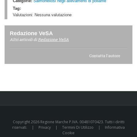
Categorie:
Salmonellosi negli allevamenti di pollame
Tag:
Valutazioni:
Nessuna valutazione
Redazione VeSA
Altri articoli di
Redazione VeSA
Contatta l'autore
Copyright 2026 Regione Marche P.IVA. 00481070423. Tutti i diritti
riservati.
|
Privacy
|
Termini Di Utilizzo
|
Informativa
Cookie