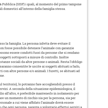
ità Pubblica (SISP) i quali, al momento del primo tampone
i domestici all’interno della famiglia stessa.
o la famiglia. La persona infetta deve evitare il
 non fosse possibile detenere l’animale con garanzie
possono essere condotti fuori da persone che si rendano
soggetti sottoposti a misure di controllo. Inoltre
stanze sociali da altre persone o animali. Resta l’obbligo
saranno consentite le uscite ai soggetti abituati a farlo,
 con altre persone e/o animali. I furetti, se abituati ad
one.
 territorio), lo potranno fare accogliendoli presso il
ervizi. A seconda della situazione epidemiologica, il
o all’altro, è preferibile mantenerlo in isolamento per
are un momento di rischio sia per la persona, sia per
ersonale a cui viene affidato l’animale dovrà essere
che ogni persona, parente o volontario effettui servizi a