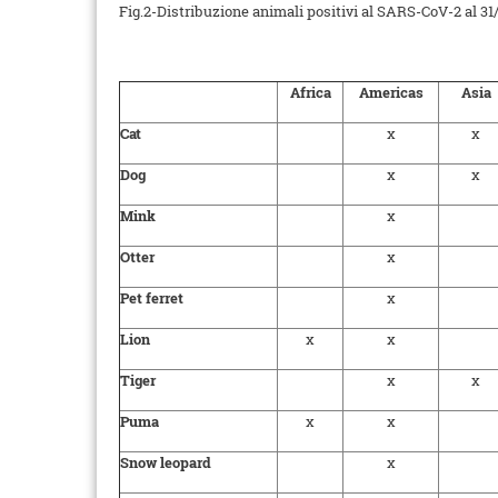
Fig.2-Distribuzione animali positivi al SARS-CoV-2 al 31/
Africa
Americas
Asia
Cat
x
x
Dog
x
x
Mink
x
Otter
x
Pet ferret
x
Lion
x
x
Tiger
x
x
Puma
x
x
Snow leopard
x