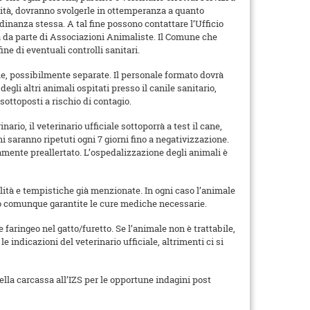
ività, dovranno svolgerle in ottemperanza a quanto
rdinanza stessa. A tal fine possono contattare l’Ufficio
tà da parte di Associazioni Animaliste. Il Comune che
ne di eventuali controlli sanitari.
ole, possibilmente separate. Il personale formato dovrà
egli altri animali ospitati presso il canile sanitario,
sottoposti a rischio di contagio.
rio, il veterinario ufficiale sottoporrà a test il cane,
ni saranno ripetuti ogni 7 giorni fino a negativizzazione.
amente preallertato. L’ospedalizzazione degli animali è
alità e tempistiche già menzionate. In ogni caso l’animale
anno comunque garantite le cure mediche necessarie.
 faringeo nel gatto/furetto. Se l’animale non è trattabile,
indicazioni del veterinario ufficiale, altrimenti ci si
della carcassa all’IZS per le opportune indagini post