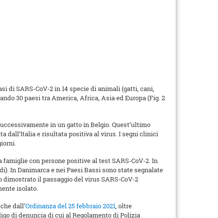
si di SARS-CoV-2 in 14 specie di animali (gatti, cani,
essando 30 paesi tra America, Africa, Asia ed Europa (Fig. 2
successivamente in un gatto in Belgio. Quest’ultimo
all’Italia e risultata positiva al virus. I segni clinici
iorni.
da famiglie con persone positive al test SARS-CoV-2. In
ardi). In Danimarca e nei Paesi Bassi sono state segnalate
tato dimostrato il passaggio del virus SARS-CoV-2
mente isolato.
che dall’
Ordinanza del 25 febbraio 2021
, oltre
ligo di denuncia di cui al Regolamento di Polizia