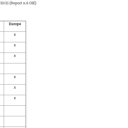
10/21 (Report n.6 OIE)
Europe
x
x
x
x
x
x