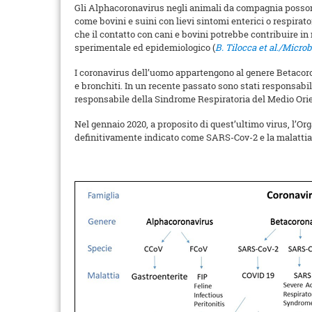
Gli Alphacoronavirus negli animali da compagnia possono 
come bovini e suini con lievi sintomi enterici o respirat
che il contatto con cani e bovini potrebbe contribuire i
sperimentale ed epidemiologico (
B. Tilocca et al./Micro
I coronavirus dell’uomo appartengono al genere Betacoro
e bronchiti. In un recente passato sono stati responsab
responsabile della Sindrome Respiratoria del Medio Orie
Nel gennaio 2020, a proposito di quest’ultimo virus, l’
definitivamente indicato come SARS-Cov-2 e la malattia