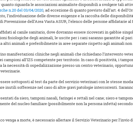
 quanto riguarda le associazioni animaliste disponibili a svolgere tali att
rche n.20 del 03/04/2020
, ad eccezione di quanto previsto dall’art. 4 dell’O
to, l’individuazione delle diverse esigenze e la raccolta delle disponibili
i Prevenzione dell’Area Vasta ASUR, l’elenco delle persone affidatarie al fi
fidati al canile sanitario, dove dovranno essere ricoverati in gabbie sing
ni fisiologiche degli animali, le uscite per i cani saranno garantite al pari d
 altri animali e preferibilmente in aree separate rispetto agli animali non 
ino manifestazioni cliniche negli animali che richiedano l’intervento veterina
 dei campioni all’IZS competente per territorio. In caso di positività, i tampo
va la necessità di ospedalizzazione presso un centro veterinario, opportun
 veterinarie.
essere sottoposti al test da parte del servizio veterinari con le stesse mod
re inutili sofferenze nel caso di altre gravi patologie intercorrenti. Sar
entati da siero, tamponi nasali, faringei e rettali nel cane; siero e tampone
ente del nucleo familiare (possibilmente non la persona infetta) secondo le 
co venga a morte, è necessario allertare il Servizio Veterinario per l’invio 