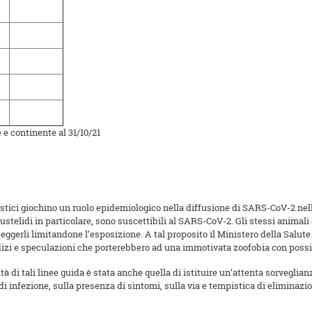
 e continente al 31/10/21
ici giochino un ruolo epidemiologico nella diffusione di SARS-CoV-2 nell’
telidi in particolare, sono suscettibili al SARS-CoV-2. Gli stessi animal
teggerli limitandone l’esposizione. A tal proposito il Ministero della Sal
i e speculazioni che porterebbero ad una immotivata zoofobia con possib
 di tali linee guida è stata anche quella di istituire un’attenta sorveglianz
 infezione, sulla presenza di sintomi, sulla via e tempistica di eliminazi