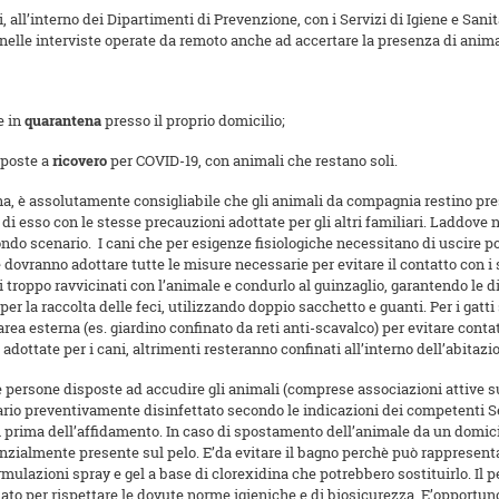
, all’interno dei Dipartimenti di Prevenzione, con i Servizi di Igiene e San
nelle interviste operate da remoto anche ad accertare la presenza di animal
e in
quarantena
presso il proprio domicilio;
oposte a
ricovero
per COVID-19, con animali che restano soli.
a, è assolutamente consigliabile che gli animali da compagnia restino press
di esso con le stesse precauzioni adottate per gli altri familiari. Laddove
ndo scenario. I cani che per esigenze fisiologiche necessitano di uscire 
ne dovranno adottare tutte le misure necessarie per evitare il contatto con i 
 troppo ravvicinati con l’animale e condurlo al guinzaglio, garantendo le di
er la raccolta delle feci, utilizzando doppio sacchetto e guanti. Per i gatti 
a esterna (es. giardino confinato da reti anti-scavalco) per evitare contatti
adottate per i cani, altrimenti resteranno confinati all’interno dell’abitazi
tre persone disposte ad accudire gli animali (comprese associazioni attive sul
inario preventivamente disinfettato secondo le indicazioni dei competenti S
 prima dell’affidamento. In caso di spostamento dell’animale da un domicili
tenzialmente presente sul pelo. E’da evitare il bagno perchè può rappresent
rmulazioni spray e gel a base di clorexidina che potrebbero sostituirlo. Il p
o per rispettare le dovute norme igieniche e di biosicurezza. E’opportuno 