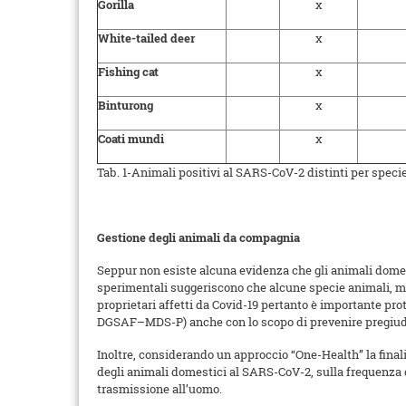
Gorilla
x
White-tailed deer
x
Fishing cat
x
Binturong
x
Coati mundi
x
Tab. 1-Animali positivi al SARS-CoV-2 distinti per specie
Gestione degli animali da compagnia
Seppur non esiste alcuna evidenza che gli animali domest
sperimentali suggeriscono che alcune specie animali, mus
proprietari affetti da Covid-19 pertanto è importante pro
DGSAF–MDS-P) anche con lo scopo di prevenire pregiudiz
Inoltre, considerando un approccio “One-Health” la finalità
degli animali domestici al SARS-CoV-2, sulla frequenza di
trasmissione all’uomo.