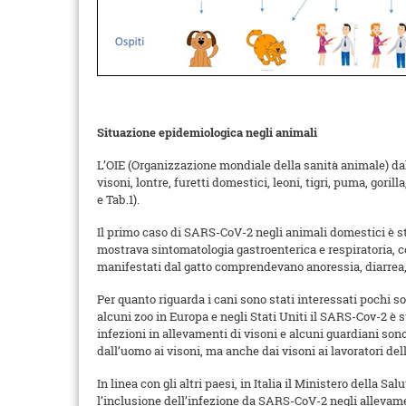
Situazione epidemiologica negli animali
L’OIE (Organizzazione mondiale della sanità animale) dall
visoni, lontre, furetti domestici, leoni, tigri, puma, gori
e Tab.1).
Il primo caso di SARS-CoV-2 negli animali domestici è st
mostrava sintomatologia gastroenterica e respiratoria, com
manifestati dal gatto comprendevano anoressia, diarrea, vo
Per quanto riguarda i cani sono stati interessati pochi s
alcuni zoo in Europa e negli Stati Uniti il SARS-Cov-2 è s
infezioni in allevamenti di visoni e alcuni guardiani son
dall’uomo ai visoni, ma anche dai visoni ai lavoratori de
In linea con gli altri paesi, in Italia il Ministero della Sal
l’inclusione dell’infezione da SARS-CoV-2 negli allevamen