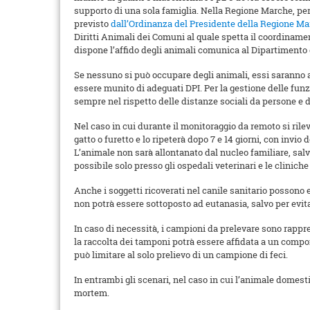
supporto di una sola famiglia. Nella Regione Marche, per
previsto
dall’Ordinanza del Presidente della Regione Ma
Diritti Animali dei Comuni al quale spetta il coordinamen
dispone l’affido degli animali comunica al Dipartimento d
Se nessuno si può occupare degli animali, essi saranno af
essere munito di adeguati DPI. Per la gestione delle funzio
sempre nel rispetto delle distanze sociali da persone e da
Nel caso in cui durante il monitoraggio da remoto si rilev
gatto o furetto e lo ripeterà dopo 7 e 14 giorni, con invio
L’animale non sarà allontanato dal nucleo familiare, sal
possibile solo presso gli ospedali veterinari e le cliniche
Anche i soggetti ricoverati nel canile sanitario possono 
non potrà essere sottoposto ad eutanasia, salvo per evita
In caso di necessità, i campioni da prelevare sono rappres
la raccolta dei tamponi potrà essere affidata a un compon
può limitare al solo prelievo di un campione di feci.
In entrambi gli scenari, nel caso in cui l’animale domesti
mortem.