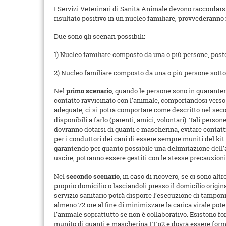
I Servizi Veterinari di Sanità Animale devono raccordarsi
risultato positivo in un nucleo familiare, provvederanno 
Due sono gli scenari possibili:
1) Nucleo familiare composto da una o più persone, post
2) Nucleo familiare composto da una o più persone sott
Nel
primo scenario
, quando le persone sono in quaranten
contatto ravvicinato con l’animale, comportandosi verso 
adeguate, ci si potrà comportare come descritto nel seco
disponibili a farlo (parenti, amici, volontari). Tali perso
dovranno dotarsi di guanti e mascherina, evitare contatti
per i conduttori dei cani di essere sempre muniti del kit p
garantendo per quanto possibile una delimitazione dell’are
uscire, potranno essere gestiti con le stesse precauzioni 
Nel
secondo scenario
, in caso di ricovero, se ci sono al
proprio domicilio o lasciandoli presso il domicilio orig
servizio sanitario potrà disporre l’esecuzione di tamponi
almeno 72 ore al fine di minimizzare la carica virale po
l’animale soprattutto se non è collaborativo. Esistono fo
munito di guanti e mascherina FFp2 e dovrà essere format