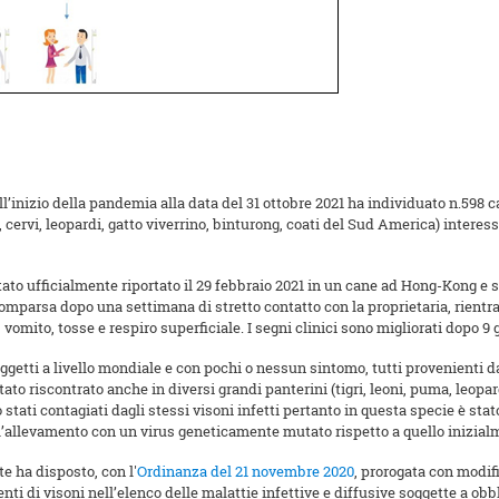
’inizio della pandemia alla data del 31 ottobre 2021 ha individuato n.598 ca
lla, cervi, leopardi, gatto viverrino, binturong, coati del Sud America) inter
ato ufficialmente riportato il 29 febbraio 2021 in un cane ad Hong-Kong e 
parsa dopo una settimana di stretto contatto con la proprietaria, rientrata d
mito, tosse e respiro superficiale. I segni clinici sono migliorati dopo 9 g
oggetti a livello mondiale e con pochi o nessun sintomo, tutti provenienti 
tato riscontrato anche in diversi grandi panterini (tigri, leoni, puma, leop
o stati contagiati dagli stessi visoni infetti pertanto in questa specie è s
ll’allevamento con un virus geneticamente mutato rispetto a quello inizial
ute ha disposto, con l'
Ordinanza del 21 novembre 2020
, prorogata con modifi
ti di visoni nell’elenco delle malattie infettive e diffusive soggette a obb