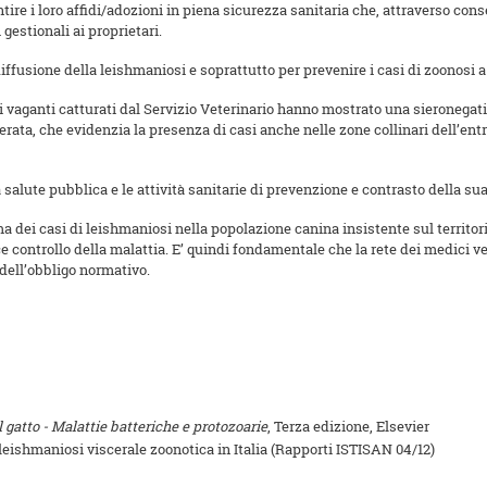
ntire i loro affidi/adozioni in piena sicurezza sanitaria che, attraverso co
gestionali ai proprietari.
iffusione della leishmaniosi e soprattutto per prevenire i casi di zoonosi a
ni vaganti catturati dal Servizio Veterinario hanno mostrato una sieronegativi
cerata, che evidenzia la presenza di casi anche nelle zone collinari dell’ent
salute pubblica e le attività sanitarie di prevenzione e contrasto della sua
ima dei casi di leishmaniosi nella popolazione canina insistente sul territ
controllo della malattia. E’ quindi fondamentale che la rete dei medici vet
 dell’obbligo normativo.
l gatto - Malattie batteriche e protozoarie
, Terza edizione, Elsevier
 leishmaniosi viscerale zoonotica in Italia (Rapporti ISTISAN 04/12)