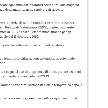
mente ogni anno dai laboratori accreditati alla diagnosi,
za della malattia nelle strutture di ricovero
54. I Servizi di Sanità Pubblica Veterinaria (SSPV)
ologico Regionale Veterinario (CERV); contestualmente
unica ai SSPV i casi di leishmaniosi umana per gli
riale del 15 dicembre 1990.
popolazione dei cani insistenti sul territorio
li a terapia e profilassi, consentendo in questo modo
orio.
, 124 soggetti non di proprietà e di età superiore a 6 mesi
i riferimento riconosciuto dall’OMS.
ti animali sono stati sottoposti a ciclo terapeutico dopo la
i, come da normativa, questi soggetti vengono monitorati