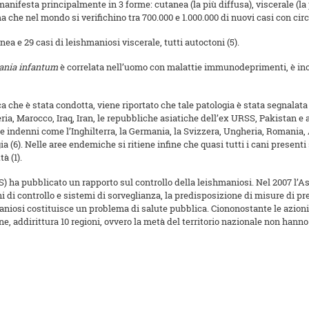
nifesta principalmente in 3 forme: cutanea (la più diffusa), viscerale (la p
a che nel mondo si verifichino tra 700.000 e 1.000.000 di nuovi casi con cir
anea e 29 casi di leishmaniosi viscerale, tutti autoctoni (5).
ania infantum
è correlata nell’uomo con malattie immunodeprimenti, è ino
a che è stata condotta, viene riportato che tale patologia è stata segnalata 
geria, Marocco, Iraq, Iran, le repubbliche asiatiche dell’ex URSS, Pakistan e a
te indenni come l’Inghilterra, la Germania, la Svizzera, Ungheria, Romania,
(6). Nelle aree endemiche si ritiene infine che quasi tutti i cani presenti si
à (1).
) ha pubblicato un rapporto sul controllo della leishmaniosi. Nel 2007 l’
ni di controllo e sistemi di sorveglianza, la predisposizione di misure di 
aniosi costituisce un problema di salute pubblica. Ciononostante le azioni 
, addirittura 10 regioni, ovvero la metà del territorio nazionale non hanno