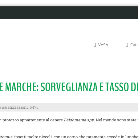
VeSA
Cat
E MARCHE: SORVEGLIANZA E TASSO D
Visualizzazioni: 6475
un protozoo appartenente al genere
Leishmania spp
. Nel mondo sono state 
otomus,
insetti molto piccoli, con un corpo che raramente eccede in lunghez