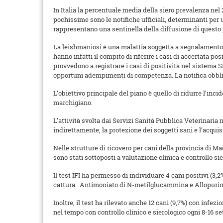
In Italia la percentuale media della siero prevalenza nel 
pochissime sono le notifiche ufficiali, determinanti per u
rappresentano una sentinella della diffusione di questo
La leishmaniosi è una malattia soggetta a segnalamento a
hanno infatti il compito di riferire i casi di accertata p
provvedono a registrare i casi di positività nel sistema
opportuni adempimenti di competenza. La notifica obbliga
L’obiettivo principale del piano è quello di ridurre l’inci
marchigiano.
L’attività svolta dai Servizi Sanità Pubblica Veterinaria 
indirettamente, la protezione dei soggetti sani e l’acquisi
Nelle strutture di ricovero per cani della provincia di Mac
sono stati sottoposti a valutazione clinica e controllo si
Il test IFI ha permesso di individuare 4 cani positivi (3,2
cattura: Antimoniato di N-metilglucammina e Allopurino
Inoltre, il test ha rilevato anche 12 cani (9,7%) con infe
nel tempo con controllo clinico e sierologico ogni 8-16 s