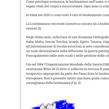
Come patologia zoonosica, la leishmaniosi nell’uomo si ma
organi vitali del corpo) e mucocutanea. Ogni anno si stim
In Italia nel 2020 ci sono stati 6 casi di leishmaniosi cut
La Leishmaniosi viscerale zoonotica causata da
Leishm
neonati (1).
Negli ultimi anni, sulla base di una disamina bibliografic
Italia, Malta, Grecia, Turchia, Israele, Egitto, Tunisia, Al
all’individuazione di focolai autoctoni in aree considera
un ruolo determinante nella diffusione di questa patologia 
Principalmente nelle aree rurali o nelle periferie delle citt
Già nel 1984 l’Organizzazione Mondiale della Sanità (OMS
risoluzione WHA 60.13 dove si sollecita la stesura di pia
terapeutici appropriati da parte dei Paesi dove la leishm
eterogenea. Non è presente infatti una linea guida comune
sorveglianza della leishmania (Fig. 2).