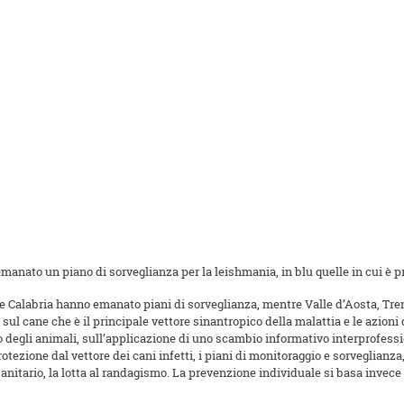
o emanato un piano di sorveglianza per la leishmania, in blu quelle in cui è 
alabria hanno emanato piani di sorveglianza, mentre Valle d’Aosta, Trent
sul cane che è il principale vettore sinantropico della malattia e le azioni 
ario degli animali, sull’applicazione di uno scambio informativo interprof
tezione dal vettore dei cani infetti, i piani di monitoraggio e sorveglianza, l
nitario, la lotta al randagismo. La prevenzione individuale si basa invece 