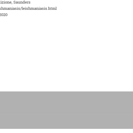
dizione, Saunders
ishmaniasis/leishmaniasis.html
/2020