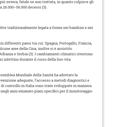
iù severa, fatale se non trattata, in quanto colpisce gli
ca 26.000–56.000 decessi (3).
ltre tradizionalmente legata a forme nei bambini e nei
in differenti paesi tra cui: Spagna, Portogallo, Francia,
lcune aree della Cina, inoltre si è assistito
 Albania e Serbia (3). I cambiamenti climatici rivestono
 infettino durante il corso della loro vita.
Assemblea Mondiale della Sanità ha adottato la
prevenzione adeguate, l’accesso a metodi diagnostici e
di controllo in Italia sono state sviluppate in maniera
 negli anni emanato piani specifici per il monitoraggio-