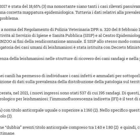
2017 è stata del 18,65% (3) ma nonostante siano tanti i casi rilevati passiva
na corretta mappatura epidemiologica. Tuttavia i dati relativi alla prevalen
 problema.
 norma del Regolamento di Polizia Veterinaria DPR n. 320 del 8 febbraio 19
ositività al Servizio di Igiene e Sanità Pubblica (SISP) e al Centro Epidemi
 SINZOO ai fini della rendicontazione annuale. Il SISP allo stesso modo com
toria dei casi umani di leishmaniosi è stata istituita con Decreto Ministe
denza della leishmaniosi nelle strutture di ricovero dei cani randagi e nella 
nei canili ha permesso di individuare i cani infetti e ammalati per sottopor
zione di dati sulla prevalenza della distribuzione della patologia sul territ
erata, nel 2021, i nuovi ingressi sono stati 537 di cui 195 randagi. Di questi
erologico per leishmaniosi: l’immunofluorescenza indiretta (IFI) è il test d
%) con titolo anticorpale uguale o superiore a 1:160 (2). Nello specifico ques
lo (2).
zione “dubbia” aventi titolo anticorpale compreso tra 1:40 e 1:80 (2) e quind
ettimane.