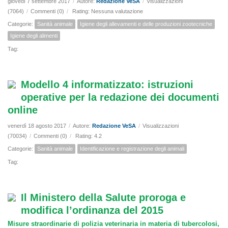
giovedì 7 settembre 2017
/
Autore:
Redazione VeSA
/
Visualizzazioni
(7064)
/
Commenti (0)
/
Rating: Nessuna valutazione
Categorie:
Sanità animale
Igiene degli allevamenti e delle produzioni zootecniche
Igiene degli alimenti
Tag:
Modello 4 informatizzato: istruzioni
operative per la redazione dei documenti
online
venerdì 18 agosto 2017
/
Autore:
Redazione VeSA
/
Visualizzazioni
(70034)
/
Commenti (0)
/
Rating: 4.2
Categorie:
Sanità animale
Identificazione e registrazione degli animali
Tag:
Il Ministero della Salute proroga e
modifica l’ordinanza del 2015
Misure straordinarie di polizia veterinaria in materia di tubercolosi,