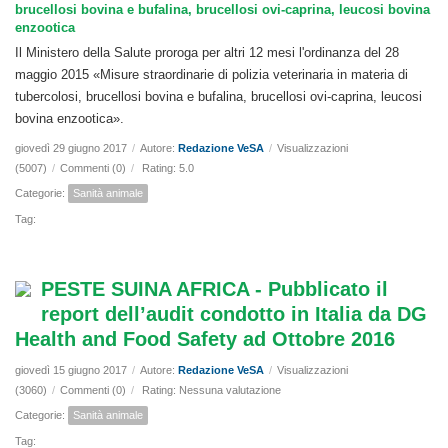
brucellosi bovina e bufalina, brucellosi ovi-caprina, leucosi bovina
enzootica
Il Ministero della Salute proroga per altri 12 mesi l'ordinanza del 28
maggio 2015 «Misure straordinarie di polizia veterinaria in materia di
tubercolosi, brucellosi bovina e bufalina, brucellosi ovi-caprina, leucosi
bovina enzootica».
giovedì 29 giugno 2017
/
Autore:
Redazione VeSA
/
Visualizzazioni
(5007)
/
Commenti (0)
/
Rating: 5.0
Categorie:
Sanità animale
Tag:
PESTE SUINA AFRICA - Pubblicato il
report dell’audit condotto in Italia da DG
Health and Food Safety ad Ottobre 2016
giovedì 15 giugno 2017
/
Autore:
Redazione VeSA
/
Visualizzazioni
(3060)
/
Commenti (0)
/
Rating: Nessuna valutazione
Categorie:
Sanità animale
Tag: