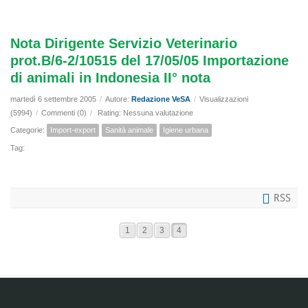
Nota Dirigente Servizio Veterinario
prot.B/6-2/10515 del 17/05/05 Importazione
di animali in Indonesia II° nota
martedì 6 settembre 2005
/
Autore:
Redazione VeSA
/
Visualizzazioni
(5994)
/
Commenti (0)
/
Rating: Nessuna valutazione
Categorie:
Import-export
Sanità animale
Igiene urbana
Tag:
RSS
1
2
3
4