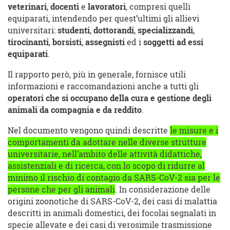
veterinari
,
docenti
e
lavoratori
, compresi quelli
equiparati, intendendo per quest’ultimi gli allievi
universitari:
studenti
,
dottorandi
,
specializzandi
,
tirocinanti
,
borsisti
,
assegnisti
ed i
soggetti ad essi
equiparati
.
Il rapporto però, più in generale, fornisce utili
informazioni e raccomandazioni anche a tutti gli
operatori che si occupano della cura e gestione degli
animali da compagnia e da reddito
.
Nel documento vengono quindi descritte
le misure e i
comportamenti da adottare nelle diverse strutture
universitarie, nell’ambito delle attività didattiche,
assistenziali e di ricerca, con lo scopo di ridurre al
minimo il rischio di contagio da SARS-CoV-2 sia per le
persone che per gli animali
. In considerazione delle
origini zoonotiche di SARS-CoV-2, dei casi di malattia
descritti in animali domestici, dei focolai segnalati in
specie allevate e dei casi di verosimile trasmissione