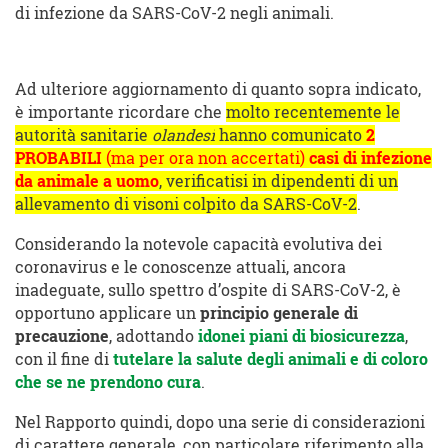
di infezione da SARS-CoV-2 negli animali.
Ad ulteriore aggiornamento di quanto sopra indicato,
è importante ricordare che
molto recentemente le
autorità sanitarie
olandesi
hanno comunicato
2
PROBABILI
(ma per ora non accertati)
casi di infezione
da animale a uomo
, verificatisi in dipendenti di un
allevamento di visoni colpito da SARS-CoV-2
.
Considerando la notevole capacità evolutiva dei
coronavirus e le conoscenze attuali, ancora
inadeguate, sullo spettro d’ospite di SARS-CoV-2, è
opportuno applicare un
principio generale di
precauzione
, adottando
idonei piani di biosicurezza
,
con il fine di
tutelare la salute degli animali e di coloro
che se ne prendono cura
.
Nel Rapporto quindi, dopo una serie di considerazioni
di carattere generale, con particolare riferimento alla