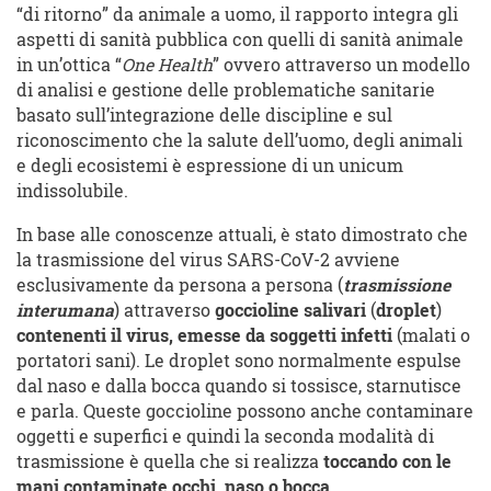
“di ritorno” da animale a uomo, il rapporto integra gli
aspetti di sanità pubblica con quelli di sanità animale
in un’ottica “
One Health
” ovvero attraverso un modello
di analisi e gestione delle problematiche sanitarie
basato sull’integrazione delle discipline e sul
riconoscimento che la salute dell’uomo, degli animali
e degli ecosistemi è espressione di un unicum
indissolubile.
In base alle conoscenze attuali, è stato dimostrato che
la trasmissione del virus SARS-CoV-2 avviene
esclusivamente da persona a persona (
trasmissione
interumana
) attraverso
goccioline salivari
(
droplet
)
contenenti il virus, emesse da soggetti infetti
(malati o
portatori sani). Le droplet sono normalmente espulse
dal naso e dalla bocca quando si tossisce, starnutisce
e parla. Queste goccioline possono anche contaminare
oggetti e superfici e quindi la seconda modalità di
trasmissione è quella che si realizza
toccando con le
mani contaminate occhi, naso o bocca
.