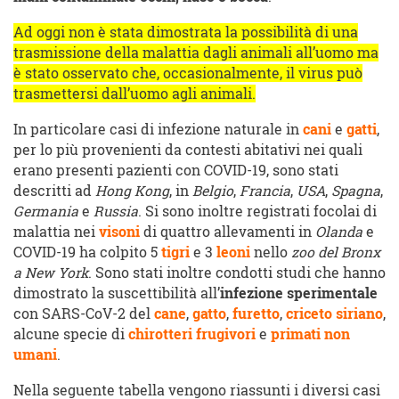
Ad oggi non è stata dimostrata la possibilità di una
trasmissione della malattia dagli animali all’uomo ma
è stato osservato che, occasionalmente, il virus può
trasmettersi dall’uomo agli animali.
In particolare casi di infezione naturale in
cani
e
gatti
,
per lo più provenienti da contesti abitativi nei quali
erano presenti pazienti con COVID-19, sono stati
descritti ad
Hong Kong
, in
Belgio
,
Francia
,
USA
,
Spagna
,
Germania
e
Russia
. Si sono inoltre registrati focolai di
malattia nei
visoni
di quattro allevamenti in
Olanda
e
COVID-19 ha colpito 5
tigri
e 3
leoni
nello
zoo del Bronx
a New York
. Sono stati inoltre condotti studi che hanno
dimostrato la suscettibilità all’
infezione sperimentale
con SARS-CoV-2 del
cane
,
gatto
,
furetto
,
criceto siriano
,
alcune specie di
chirotteri frugivori
e
primati non
umani
.
Nella seguente tabella vengono riassunti i diversi casi