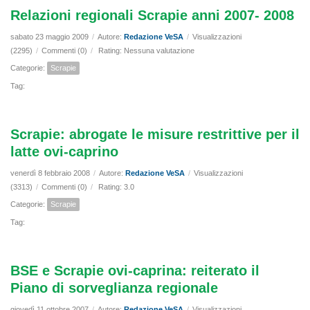
Relazioni regionali Scrapie anni 2007- 2008
sabato 23 maggio 2009
/
Autore:
Redazione VeSA
/
Visualizzazioni
(2295)
/
Commenti (0)
/
Rating: Nessuna valutazione
Categorie:
Scrapie
Tag:
Scrapie: abrogate le misure restrittive per il
latte ovi-caprino
venerdì 8 febbraio 2008
/
Autore:
Redazione VeSA
/
Visualizzazioni
(3313)
/
Commenti (0)
/
Rating: 3.0
Categorie:
Scrapie
Tag:
BSE e Scrapie ovi-caprina: reiterato il
Piano di sorveglianza regionale
giovedì 11 ottobre 2007
/
Autore:
Redazione VeSA
/
Visualizzazioni