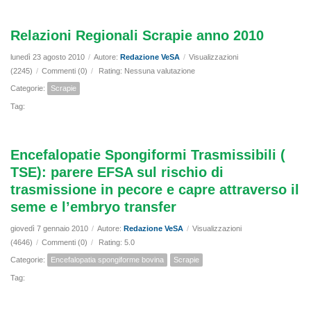
Relazioni Regionali Scrapie anno 2010
lunedì 23 agosto 2010
/
Autore:
Redazione VeSA
/
Visualizzazioni
(2245)
/
Commenti (0)
/
Rating: Nessuna valutazione
Categorie:
Scrapie
Tag:
Encefalopatie Spongiformi Trasmissibili (
TSE): parere EFSA sul rischio di
trasmissione in pecore e capre attraverso il
seme e l’embryo transfer
giovedì 7 gennaio 2010
/
Autore:
Redazione VeSA
/
Visualizzazioni
(4646)
/
Commenti (0)
/
Rating: 5.0
Categorie:
Encefalopatia spongiforme bovina
Scrapie
Tag: