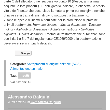
parte C dell’allegato, o nel successivo punto 10 (Pesce, altri animali
acquatici e loro prodotti ). E’ obbligatorio indicare, in etichetta, lo stadio
vitale dell’insetto che costituisce la materia prima per mangimi, nonché
chiarire se si tratta di animali vivi o sottoposti a trattamento.
7 sono le specie di insetti autorizzate per la produzione di proteine
animali trasformate:
Hermetia illucens - Musca domestica - Tenebrio
molitor - Alphitobius diaperinus - Acheta domesticus - Gryllodes
sigillatus - Gryllus assimilis.
I metodi di trasformazione autorizzati sono
quelli da 1 a 5 e 7 del regolamento CE1069/2009 e la trasformazione
deve avvenire in impianti dedicati.
Stampa
Categorie:
Sottoprodotti di origine animale (SOA)
,
Alimentazione animale
Tag:
insetti
Valutazioni:
4.6
Alessandro Baiguini
Altri articoli di
Alessandro Baiguini