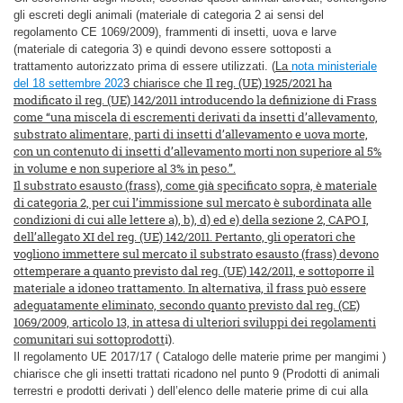
gli escreti degli animali (materiale di categoria 2 ai sensi del
regolamento CE 1069/2009), frammenti di insetti, uova e larve
(materiale di categoria 3) e quindi devono essere sottoposti a
trattamento autorizzato prima di essere utilizzati. (
La
nota ministeriale
Il reg. (UE) 1925/2021 ha
del 18 settembre 202
3 chiarisce che
modificato il reg. (UE) 142/2011 introducendo la definizione di Frass
come “una miscela di escrementi derivati da insetti d’allevamento,
substrato alimentare, parti di insetti d’allevamento e uova morte,
con un contenuto di insetti d’allevamento morti non superiore al 5%
in volume e non superiore al 3% in peso.”.
Il substrato esausto (frass), come già specificato sopra, è materiale
di categoria 2, per cui l’immissione sul mercato è subordinata alle
condizioni di cui alle lettere a), b), d) ed e) della sezione 2, CAPO I,
dell’allegato XI del reg. (UE) 142/2011. Pertanto, gli operatori che
vogliono immettere sul mercato il substrato esausto (frass) devono
ottemperare a quanto previsto dal reg. (UE) 142/2011, e sottoporre il
materiale a idoneo trattamento. In alternativa, il frass può essere
adeguatamente eliminato, secondo quanto previsto dal reg. (CE)
1069/2009, articolo 13, in attesa di ulteriori sviluppi dei regolamenti
comunitari sui sottoprodott
i).
Il regolamento UE 2017/17 ( Catalogo delle materie prime per mangimi )
chiarisce che gli insetti trattati ricadono nel punto 9 (Prodotti di animali
terrestri e prodotti derivati ) dell’elenco delle materie prime di cui alla