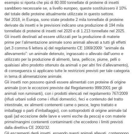
esempio si riporta che più di 80.000 tonnellate di proteine di insetti
sarebbero necessarie se, a livello europeo, queste sostituissero il 10%
del totale delle proteine attualmente utilizzate in questo settore.
Nel 2018, in Europa, sono state prodotte 2 mila tonnellate di proteine
derivate da insetti e le previsioni indicano una produzione di 194 mila
tonnellate di proteine di insetti nel 2020 e di 1.213 tonnellate nel 2025.
Gli insetti destinati ad essere utilizzati per la produzione di materie
prime per l’alimentazione animale sono animali allevati a tutti gli effetti
(art.3 comma 6 lettera a) del regolamento CE 1069/2009: “animale da
allevamento”: un animale detenuto, ingrassato o allevato dall’uomo e
utilizzato per la produzione di alimenti, lana, pellicce, piume, pelli o
qualsiasi altro prodotto ottenuto da animali o per altri fini d’allevamento)
,
di conseguenza si applicano tutte le restrizioni previsti per tale categoria
in tema di alimenatzione animale.
Gli insetti non possono quindi essere alimentati con proteine di origine
animale (con le eccezioni previste dal Regolamento 999/2001 per gli
animali non ruminanti), con i prodotti elencati nel regolamento 767/2009
(rifiuti urbani solidi come i rifiuti domestici, feci e contenuto del tratto
intestinale, ex alimenti contenenti carne o pesce, legno trattato e
imballaggi o parti d’imballaggio), con sottoprodotti di origine animale tal
quali (ad eccezione delle larve
e vermi esche da pesca) e con materie
prime/mangimi contenenti contaminanti che eccedono i limiti previsti
dalla direttiva CE 2002/32.
Gli escrementi degli insetti, essendo questi animali allevati, contengono