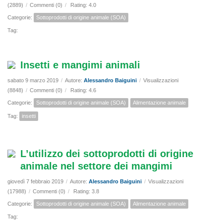
(2889)
/
Commenti (0)
/
Rating: 4.0
Categorie:
Sottoprodotti di origine animale (SOA)
Tag:
Insetti e mangimi animali
sabato 9 marzo 2019
/
Autore:
Alessandro Baiguini
/
Visualizzazioni
(8848)
/
Commenti (0)
/
Rating: 4.6
Categorie:
Sottoprodotti di origine animale (SOA)
Alimentazione animale
Tag:
insetti
L’utilizzo dei sottoprodotti di origine
animale nel settore dei mangimi
giovedì 7 febbraio 2019
/
Autore:
Alessandro Baiguini
/
Visualizzazioni
(17988)
/
Commenti (0)
/
Rating: 3.8
Categorie:
Sottoprodotti di origine animale (SOA)
Alimentazione animale
Tag: