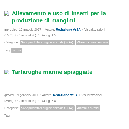
Allevamento e uso di insetti per la
produzione di mangimi
mercoledì 10 maggio 2017
/
Autore:
Redazione VeSA
/
Visualizzazioni
(5576)
/
Commenti (0)
/
Rating: 4.5
Categorie:
Sottoprodotti di origine animale (SOA)
Alimentazione animale
Tag:
insetti
Tartarughe marine spiaggiate
giovedì 19 gennaio 2017
/
Autore:
Redazione VeSA
/
Visualizzazioni
(8491)
/
Commenti (0)
/
Rating: 5.0
Categorie:
Sottoprodotti di origine animale (SOA)
Animali selvatici
Tag: