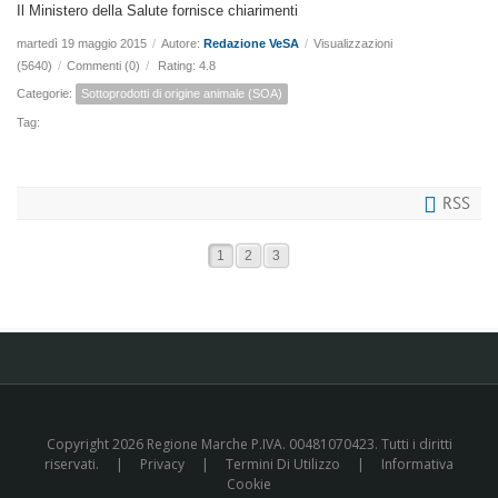
Il Ministero della Salute fornisce chiarimenti
martedì 19 maggio 2015
/
Autore:
Redazione VeSA
/
Visualizzazioni
(5640)
/
Commenti (0)
/
Rating: 4.8
Categorie:
Sottoprodotti di origine animale (SOA)
Tag:
RSS
1
2
3
Copyright 2026 Regione Marche P.IVA. 00481070423. Tutti i diritti
riservati.
|
Privacy
|
Termini Di Utilizzo
|
Informativa
Cookie