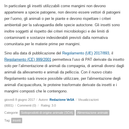
In particolare gli insetti utilizzabili come mangimi non devono
appartenere a specie patogene, non devono essere vettori di patogeni
per l’uomo, gli animali o per le piante e devono rispettare i criteri
ambientali per la salvaguardia delle specie autoctone. Gli insetti sono
inoltre soggetti al rispetto dei criteri microbiologici e dei limiti di
contaminanti e sostanze indesiderabili previsti dalla normativa
comunitaria per le materie prime per mangimi.
Sino alla data di pubblicazione del
Regolamento (UE) 2017/893
, il
Regolamento (CE) 999/2001
permetteva l’uso di PAT derivate da insetto
solo per l’alimentazione di animali da compagnia, di animali diversi dagli
animali da allevamento e animali da pelliccia. Con il nuovo citato
Regolamento sarà invece possibile utilizzare, per l'alimentazione degli
animali d'acquacoltura, le proteine trasformate derivate da insetti e i
mangimi composti che le contengono.
giovedì 8 giugno 2017
/
Autore:
Redazione VeSA
/
Visualizzazioni
(8001)
/
Commenti (0)
/
Rating: 3.0
Categorie:
Sottoprodotti di origine animale (SOA)
Alimentazione animale
Tag:
insetti