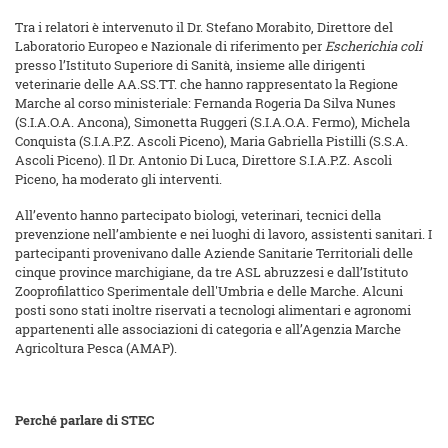
Tra i relatori è intervenuto il Dr. Stefano Morabito, Direttore del
Laboratorio Europeo e Nazionale di riferimento per
Escherichia coli
presso l’Istituto Superiore di Sanità, insieme alle dirigenti
veterinarie delle AA.SS.TT. che hanno rappresentato la Regione
Marche al corso ministeriale: Fernanda Rogeria Da Silva Nunes
(S.I.A.O.A. Ancona), Simonetta Ruggeri (S.I.A.O.A. Fermo), Michela
Conquista (S.I.A.P.Z. Ascoli Piceno), Maria Gabriella Pistilli (S.S.A.
Ascoli Piceno). Il Dr. Antonio Di Luca, Direttore S.I.A.P.Z. Ascoli
Piceno, ha moderato gli interventi.
All’evento hanno partecipato biologi, veterinari, tecnici della
prevenzione nell’ambiente e nei luoghi di lavoro, assistenti sanitari. I
partecipanti provenivano dalle Aziende Sanitarie Territoriali delle
cinque province marchigiane, da tre ASL abruzzesi e dall’Istituto
Zooprofilattico Sperimentale dell'Umbria e delle Marche. Alcuni
posti sono stati inoltre riservati a tecnologi alimentari e agronomi
appartenenti alle associazioni di categoria e all’Agenzia Marche
Agricoltura Pesca (AMAP).
Perché parlare di STEC