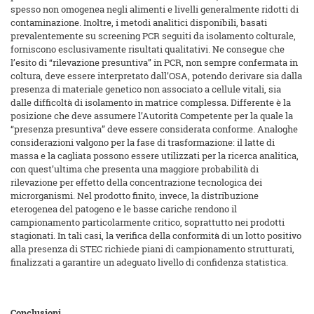
spesso non omogenea negli alimenti e livelli generalmente ridotti di
contaminazione. Inoltre, i metodi analitici disponibili, basati
prevalentemente su screening PCR seguiti da isolamento colturale,
forniscono esclusivamente risultati qualitativi. Ne consegue che
l’esito di “rilevazione presuntiva” in PCR, non sempre confermata in
coltura, deve essere interpretato dall’OSA, potendo derivare sia dalla
presenza di materiale genetico non associato a cellule vitali, sia
dalle difficoltà di isolamento in matrice complessa. Differente è la
posizione che deve assumere l’Autorità Competente per la quale la
“presenza presuntiva” deve essere considerata conforme. Analoghe
considerazioni valgono per la fase di trasformazione: il latte di
massa e la cagliata possono essere utilizzati per la ricerca analitica,
con quest’ultima che presenta una maggiore probabilità di
rilevazione per effetto della concentrazione tecnologica dei
microrganismi. Nel prodotto finito, invece, la distribuzione
eterogenea del patogeno e le basse cariche rendono il
campionamento particolarmente critico, soprattutto nei prodotti
stagionati. In tali casi, la verifica della conformità di un lotto positivo
alla presenza di STEC richiede piani di campionamento strutturati,
finalizzati a garantire un adeguato livello di confidenza statistica.
Conclusioni