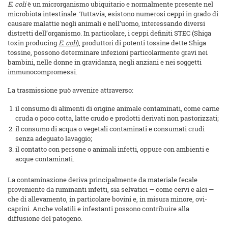
E. coli
è un microrganismo ubiquitario e normalmente presente nel
microbiota intestinale. Tuttavia, esistono numerosi ceppi in grado di
causare malattie negli animali e nell’uomo, interessando diversi
distretti dell’organismo. In particolare, i ceppi definiti STEC (Shiga
toxin producing
E. coli
), produttori di potenti tossine dette Shiga
tossine, possono determinare infezioni particolarmente gravi nei
bambini, nelle donne in gravidanza, negli anziani e nei soggetti
immunocompromessi.
La trasmissione può avvenire attraverso:
il consumo di alimenti di origine animale contaminati, come carne
cruda o poco cotta, latte crudo e prodotti derivati non pastorizzati;
il consumo di acqua o vegetali contaminati e consumati crudi
senza adeguato lavaggio;
il contatto con persone o animali infetti, oppure con ambienti e
acque contaminati.
La contaminazione deriva principalmente da materiale fecale
proveniente da ruminanti infetti, sia selvatici — come cervi e alci —
che di allevamento, in particolare bovini e, in misura minore, ovi-
caprini. Anche volatili e infestanti possono contribuire alla
diffusione del patogeno.