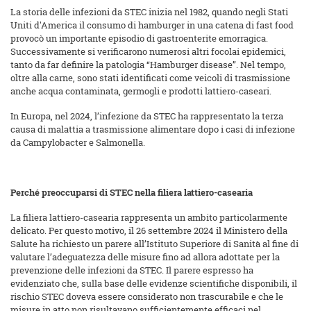
La storia delle infezioni da STEC inizia nel 1982, quando negli Stati
Uniti d'America il consumo di hamburger in una catena di fast food
provocò un importante episodio di gastroenterite emorragica.
Successivamente si verificarono numerosi altri focolai epidemici,
tanto da far definire la patologia “Hamburger disease”. Nel tempo,
oltre alla carne, sono stati identificati come veicoli di trasmissione
anche acqua contaminata, germogli e prodotti lattiero-caseari.
In Europa, nel 2024, l’infezione da STEC ha rappresentato la terza
causa di malattia a trasmissione alimentare dopo i casi di infezione
da Campylobacter e Salmonella.
Perché preoccuparsi di STEC nella filiera lattiero-casearia
La filiera lattiero-casearia rappresenta un ambito particolarmente
delicato. Per questo motivo, il 26 settembre 2024 il Ministero della
Salute ha richiesto un parere all’Istituto Superiore di Sanità al fine di
valutare l’adeguatezza delle misure fino ad allora adottate per la
prevenzione delle infezioni da STEC. Il parere espresso ha
evidenziato che, sulla base delle evidenze scientifiche disponibili, il
rischio STEC doveva essere considerato non trascurabile e che le
misure in atto non risultavano sufficientemente efficaci nel