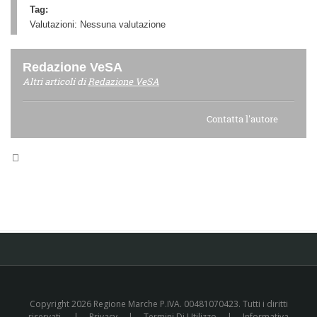
Tag:
Valutazioni:
Nessuna valutazione
Redazione VeSA
Altri articoli di
Redazione VeSA
Contatta l'autore
Copyright 2026 Regione Marche P.IVA. 00481070423. Tutti i diritti
riservati.
|
Privacy
|
Termini Di Utilizzo
|
Informativa