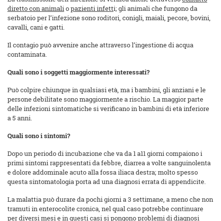
diretto con animali
o
pazienti infett
i; gli animali che fungono da
serbatoio per l’infezione sono roditori, conigli, maiali, pecore, bovini,
cavalli, cani e gatti.
Il contagio può avvenire anche attraverso l’ingestione di acqua
contaminata.
Quali sono i soggetti maggiormente interessati?
Può colpire chiunque in qualsiasi età, ma i bambini, gli anziani e le
persone debilitate sono maggiormente a rischio. La maggior parte
delle infezioni sintomatiche si verificano in bambini di età inferiore
a 5 anni.
Quali sono i sintomi?
Dopo un periodo di incubazione che va da 1 a11 giorni compaiono i
primi sintomi rappresentati da febbre, diarrea a volte sanguinolenta
e dolore addominale acuto alla fossa iliaca destra; molto spesso
questa sintomatologia porta ad una diagnosi errata di appendicite.
La malattia può durare da pochi giorni a 3 settimane, a meno che non
tramuti in enterocolite cronica, nel qual caso potrebbe continuare
per diversi mesi e in questi casi si pongono problemi di diagnosi