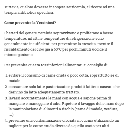
Tuttavia, qualora dovesse insorgere setticemia, si ricorre ad una
terapia antibiotica specifica.
Come prevenire la Yersiniosi?
I batteri del genere Yersinia sopravvivono e proliferano a basse
temperature, infatti le temperature di refrigerazione sono
generalmente insufficienti per prevenirne la crescita, mentre il
riscaldamento del cibo già a 60°C per pochi minuti uccide il
microorganismo.
Per prevenire questa tossinfezioni alimentari si consiglia di:
evitare il consumo di carne cruda o poco cotta, soprattutto se di
maiale.
consumare solo latte pastorizzato e prodotti lattiero-caseari che
derivino da latte adeguatamente trattato.
lavarsi accuratamente le mani con acqua e sapone prima di
mangiare e maneggiare il cibo. Ripetere il lavaggio delle mani dopo
la manipolazione di alimenti a rischio (carne di maiale, verdura,
…).
prevenire una contaminazione crociata in cucina utilizzando un
tagliere per la carne cruda diverso da quello usato per altri