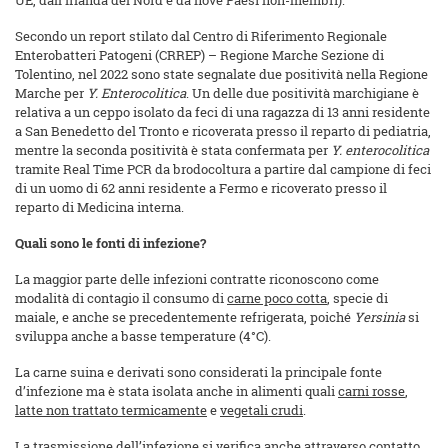
UE, dall’Irlanda del Nord e da nove Paesi non-membri).
Secondo un report stilato dal Centro di Riferimento Regionale
Enterobatteri Patogeni (CRREP) – Regione Marche Sezione di
Tolentino, nel 2022 sono state segnalate due positività nella Regione
Marche per
Y. Enterocolitica
. Un delle due positività marchigiane è
relativa a un ceppo isolato da feci di una ragazza di 13 anni residente
a San Benedetto del Tronto e ricoverata presso il reparto di pediatria,
mentre la seconda positività è stata confermata per
Y. enterocolitica
tramite Real Time PCR da brodocoltura a partire dal campione di feci
di un uomo di 62 anni residente a Fermo e ricoverato presso il
reparto di Medicina interna.
Quali sono le fonti di infezione?
La maggior parte delle infezioni contratte riconoscono come
modalità di contagio il consumo di
carne poco cotta
, specie di
maiale, e anche se precedentemente refrigerata, poiché
Yersinia
si
sviluppa anche a basse temperature (4°C).
La carne suina e derivati sono considerati la principale fonte
d’infezione ma è stata isolata anche in alimenti quali
carni rosse
,
latte non trattato termicamente
e
vegetali crudi
.
La trasmissione dell’infezione si verifica anche attraverso
contatto