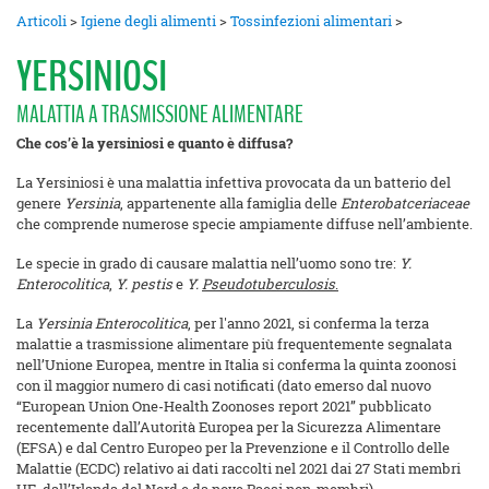
Articoli
>
Igiene degli alimenti
>
Tossinfezioni alimentari
>
YERSINIOSI
MALATTIA A TRASMISSIONE ALIMENTARE
Che cos’è la yersiniosi e quanto è diffusa?
La Yersiniosi è una malattia infettiva provocata da un batterio del
genere
Yersinia
, appartenente alla famiglia delle
Enterobatceriaceae
che comprende numerose specie ampiamente diffuse nell’ambiente.
Le specie in grado di causare malattia nell’uomo sono tre:
Y.
Enterocolitica
,
Y. pestis
e
Y.
Pseudotuberculosis
.
La
Yersinia Enterocolitica
, per l'anno 2021, si conferma la terza
malattie a trasmissione alimentare più frequentemente segnalata
nell’Unione Europea, mentre in Italia si conferma la quinta zoonosi
con il maggior numero di casi notificati (dato emerso dal nuovo
“European Union One-Health Zoonoses report 2021” pubblicato
recentemente dall’Autorità Europea per la Sicurezza Alimentare
(EFSA) e dal Centro Europeo per la Prevenzione e il Controllo delle
Malattie (ECDC) relativo ai dati raccolti nel 2021 dai 27 Stati membri