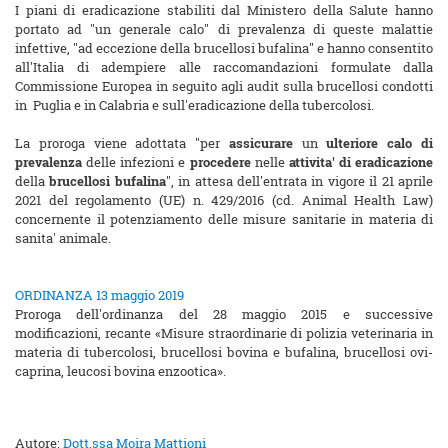
I piani di eradicazione stabiliti dal Ministero della Salute hanno
portato ad "un generale calo" di prevalenza di queste malattie
infettive, "ad eccezione della brucellosi bufalina" e hanno consentito
all'Italia di adempiere alle raccomandazioni formulate dalla
Commissione Europea in seguito agli audit sulla brucellosi condotti
in Puglia e in Calabria e sull'eradicazione della tubercolosi.
La proroga viene adottata "per
assicurare
un
ulteriore calo di
prevalenza
delle infezioni e
procedere
nelle
attivita' di eradicazione
della
brucellosi bufalina
", in attesa dell'entrata in vigore il 21 aprile
2021 del regolamento (UE) n. 429/2016 (cd. Animal Health Law)
concernente il potenziamento delle misure sanitarie in materia di
sanita' animale.
ORDINANZA 13 maggio 2019
Proroga dell'ordinanza del 28 maggio 2015 e successive
modificazioni, recante «Misure straordinarie di polizia veterinaria in
materia di tubercolosi, brucellosi bovina e bufalina, brucellosi ovi-
caprina, leucosi bovina enzootica».
Autore:
Dott.ssa Moira Mattioni