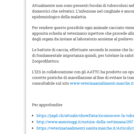
Attualmente non sono presenti focolai di tubercolosi nel 
domestici che selvatici. L’infezione nel cinghiale è anco
epidemiologico della malattia.
Per rendere questo possibile ogni animale cacciato viene 
apposita scheda al veterinario ispettore che procede alla 
degli organi da inviare al laboratorio assieme al prelievo 
Le battute di caccia, effettuate secondo le norme che la 
di fondamentale importanza quindi, per tutelare la salute 
Zooprofilattico.
L’IZS in collaborazione con gli AATTC ha prodotto un opusc
corrette pratiche di macellazione al fine di evitare la tr
consultabile sul sito
www.veterinaarialimenti.marche.it
Per approfondire
https://jagd.ch/attuale/showData/riconoscere-la-tube
http://www.anmvioggi.it/notizie-della-settimana/297-
https://veterinariaalimenti.sanita.marche.it/Articoli