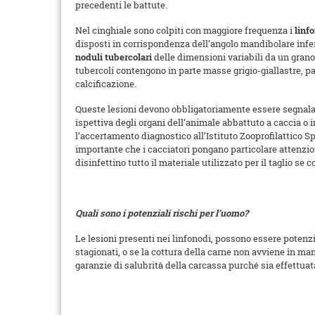
precedenti le battute.
Nel cinghiale sono colpiti con maggiore frequenza i
linf
disposti in corrispondenza dell’angolo mandibolare infer
noduli tubercolari
delle dimensioni variabili da un grano 
tubercoli contengono in parte masse grigio-giallastre, pa
calcificazione.
Queste lesioni devono obbligatoriamente essere segnalate
ispettiva degli organi dell’animale abbattuto a caccia o in
l’accertamento diagnostico all’Istituto Zooprofilattico
importante che i cacciatori pongano particolare attenzio
disinfettino tutto il materiale utilizzato per il taglio se c
Quali sono i potenziali rischi per l’uomo?
Le lesioni presenti nei linfonodi, possono essere poten
stagionati, o se la cottura della carne non avviene in man
garanzie di salubrità della carcassa purché sia effettuat