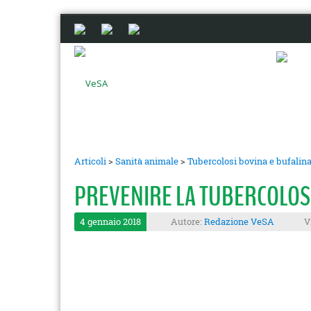
Articoli
>
Sanità animale
>
Tubercolosi bovina e bufalin
PREVENIRE LA TUBERCOLOSI
4 gennaio 2018
Autore:
Redazione VeSA
V