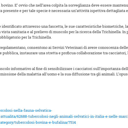
bovino. E’ ovvio che nell’area colpita la sorveglianza deve essere mantenuta
ra presente e per tale specie è necessaria un’attività ispettiva dettaglia
identificato attraverso una fascetta, le sue caratteristiche biometriche, l
vista sanitaria e al prelievo di muscolo per la ricerca della Trichinella. I
obbligatorio per la Trichinella.
regolamentano, consentono ai Servizi Veterinari di avere conoscenza delle i
pubblica, instaurare una stretta e proficua collaborazione tra cacciatori, l
olo informativo al fine di sensibilizzare i cacciatori sull’importanza della
asmissione della malattia all'uomo e la sua diffusione tra gli animali. L’opu
rcolosi-nella-fauna-selvatica-
attualita/62688-tubercolosi-negli-animali-selvatici-in-italia-e-nelle-mar
/category/tubercolosi-bovina-e-bufalina/7514