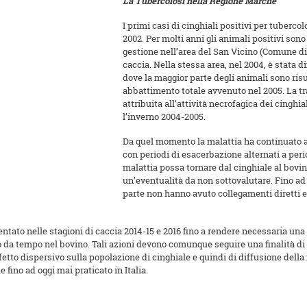
La Tubercolosi nella Regione Marche
I primi casi di cinghiali positivi per tuberc
2002. Per molti anni gli animali positivi son
gestione nell’area del San Vicino (Comune di
caccia. Nella stessa area, nel 2004, è stata 
dove la maggior parte degli animali sono risul
abbattimento totale avvenuto nel 2005. La tr
attribuita all’attività necrofagica dei cinghi
l’inverno 2004-2005.
Da quel momento la malattia ha continuato 
con periodi di esacerbazione alternati a per
malattia possa tornare dal cinghiale al bovi
un’eventualità da non sottovalutare. Fino ad o
parte non hanno avuto collegamenti diretti e
tato nelle stagioni di caccia 2014-15 e 2016 fino a rendere necessaria una 
tto da tempo nel bovino. Tali azioni devono comunque seguire una finalità 
etto dispersivo sulla popolazione di cinghiale e quindi di diffusione della
fino ad oggi mai praticato in Italia.