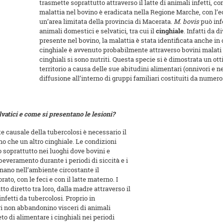
trasmette soprattutto attraverso il latte di animali infetti, 
malattia nel bovino è eradicata nella Regione Marche, con l’ec
un’area limitata della provincia di Macerata.
M. bovis
può infe
animali domestici e selvatici, tra cui il
cinghiale
. Infatti da 
presente nel bovino, la malattia è stata identificata anche in 
cinghiale è avvenuto probabilmente attraverso bovini malati o
cinghiali si sono nutriti. Questa specie si è dimostrata un ot
territorio a causa delle sue abitudini alimentari (onnivori e n
diffusione all’interno di gruppi familiari costituiti da numero
vatici e come si presentano le lesioni?
e causale della tubercolosi è necessario il
no che un altro cinghiale. Le condizioni
o soprattutto nei luoghi dove bovini e
everamento durante i periodi di siccità e i
inano nell’ambiente circostante il
ato, con le feci e con il latte materno. I
to diretto tra loro, dalla madre attraverso il
infetti da tubercolosi. Proprio in
ri non abbandonino visceri di animali
eto di alimentare i cinghiali nei periodi