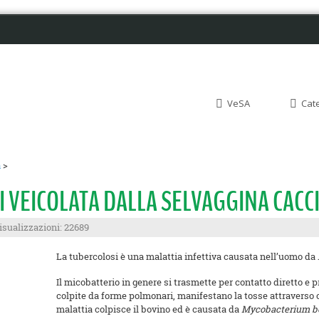
VeSA
Cat
a
>
 VEICOLATA DALLA SELVAGGINA CACC
isualizzazioni: 22689
La tubercolosi è una malattia infettiva causata nell’uomo da
Il micobatterio in genere si trasmette per contatto diretto e 
colpite da forme polmonari, manifestano la tosse attraverso c
malattia colpisce il bovino ed è causata da
Mycobacterium b