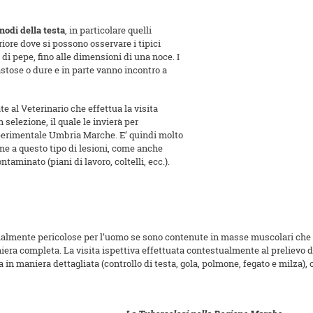
onodi della testa
, in particolare quelli
iore dove si possono osservare i tipici
di pepe, fino alle dimensioni di una noce. I
stose o dure e in parte vanno incontro a
 al Veterinario che effettua la visita
 selezione, il quale le invierà per
 Sperimentale Umbria Marche. E’ quindi molto
ne a questo tipo di lesioni, come anche
ontaminato (piani di lavoro, coltelli, ecc.).
zialmente pericolose per l’uomo se sono contenute in masse muscolari che 
iera completa. La visita ispettiva effettuata contestualmente al prelievo de
a in maniera dettagliata (controllo di testa, gola, polmone, fegato e milza),