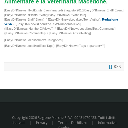
Alimentare e la Veterinaria Macedone.
[EasyDNNnews:IfNotExists:Event]martedì 2 agosto 2016[EasyDNNnews:EndIf:Event]
[EasyDNNnews:IfExists:Event][EasyDNNnews:EventDate]
[EasyDNNnews:EndIf:Event]
/
[EasyDNNnewsLocalizedText:Author]:
Redazione
VeSA
/
[EasyDNNnewsLocalizedText:Numberofviews]
([EasyDNNnews:NumberOfViews])
/
[EasyDNNnewsLocalizedText:Comments]
([EasyDNNnews:Comments])
/
[EasyDNNnews:ArticleRating]
[EasyDNNnewsLocalizedText:Categories]:
[EasyDNNnewsLocalizedText:Tags]: [EasyDNNnews:Tags separator=""]
RSS
Copyright 2026 Regione Marche P.IVA. 00481070423. Tutti i diritti
riservati.
|
Privacy
|
Termini Di Utilizzo
|
Informativa
Cookie