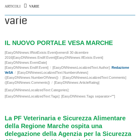
ARTICOLI
VARIE
varie
IL NUOVO PORTALE VESA MARCHE
[EasyDNNnews:IfNotExists:Event]venerdì 30 dicembre
2016[EasyDNNnews:EndIf:Event][EasyDNNnews:IfExists:Event]
[EasyDNNnews:EventDate]
[EasyDNNnews:EndIf:Event]
/
[EasyDNNnewsLocalizedText:Author]:
Redazione
VeSA
/
[EasyDNNnewsLocalizedText:Numberofviews]
([EasyDNNnews:NumberOfViews])
/
[EasyDNNnewsLocalizedText:Comments]
([EasyDNNnews:Comments])
/
[EasyDNNnews:ArticleRating]
[EasyDNNnewsLocalizedText:Categories]:
[EasyDNNnewsLocalizedText:Tags]: [EasyDNNnews:Tags separator=""]
La PF Veterinaria e Sicurezza Alimentare
della Regione Marche ospita una
delegazione della Agenzia per la Sicurezza