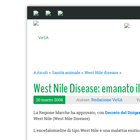
Articoli
>
Sanità animale
>
West Nile disease
>
West Nile Disease: emanato i
20 marzo 2008
Autore:
Redazione VeSA
V
La Regione Marche ha approvato, con
Decreto del Dirigen
West Nile (West Nile Disease).
L'encefalomielite di tipo West Nile è una malattia esotica