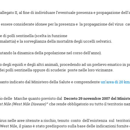
allegato II, al fine di individuare l’eventuale presenza e propagazione dell’
o essere considerate idonee per la presenza e la propagazione del virus ca
e di polli sentinella (scelta in funzione
 malattia) e la sorveglianza della mortalità degli uccelli selvatici.
utando la dinamica della popolazione nel corso dell’anno).
 degli equidi e degli altri animali, procedendo ad un prelievo ematico in p
ei polli sentinella oppure di scuderie poste nelle loro vicinanze.
quanto indicato dal Ministero della Salute e comprendente
un’area di 20 km
orio delle Marche quanto previsto dal
Decreto 29 novembre 2007 del Ministe
st Nile (West Nile Disease)
“ che rende obbligatorio su tutto il territorio na
 virus nelle aree ritenute a rischio, tenuto conto dell'esistenza sul terri
est Nile, il piano è stato predisposto sulla base delle indicazioni fornite