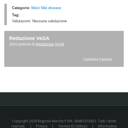
Categorie:
West Nile disease
Tag:
Valutazioni:
Nessuna valutazione
Redazione VeSA
Altri articoli di
Redazione VeSA
Contatta l'autore
Copyright 2026 Regione Marche P.IVA. 00481070423. Tutti i diritti
riservati.
|
Privacy
|
Termini Di Utilizzo
|
Informativa