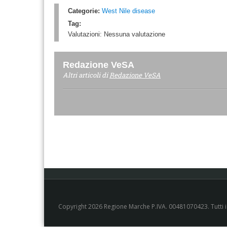
Categorie:
West Nile disease
Tag:
Valutazioni:
Nessuna valutazione
Redazione VeSA
Altri articoli di
Redazione VeSA
Copyright 2026 Regione Marche P.IVA. 00481070423. Tutti i di