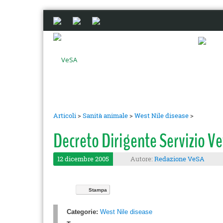
Articoli
>
Sanità animale
>
West Nile disease
>
Decreto Dirigente Servizio V
12 dicembre 2005
Autore:
Redazione VeSA
Stampa
Categorie:
West Nile disease