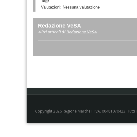
Tag:
Valutazioni:
Nessuna valutazione
Redazione VeSA
Altri articoli di
Redazione VeSA
Copyright 2026 Regione Marche P.IVA. 00481070423. Tutti i di