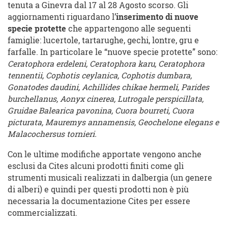
tenuta a Ginevra dal 17 al 28 Agosto scorso. Gli
aggiornamenti riguardano l’
inserimento di nuove
specie protette
che appartengono alle seguenti
famiglie: lucertole, tartarughe, gechi, lontre, gru e
farfalle. In particolare le “nuove specie protette” sono:
Ceratophora erdeleni, Ceratophora karu, Ceratophora
tennentii, Cophotis ceylanica, Cophotis dumbara,
Gonatodes daudini, Achillides chikae hermeli, Parides
burchellanus, Aonyx cinerea, Lutrogale perspicillata,
Gruidae Balearica pavonina, Cuora bourreti, Cuora
picturata, Mauremys annamensis, Geochelone elegans e
Malacochersus tornieri.
Con le ultime modifiche apportate vengono anche
esclusi da Cites alcuni prodotti finiti come gli
strumenti musicali realizzati in dalbergia (un genere
di alberi) e quindi per questi prodotti non è più
necessaria la documentazione Cites per essere
commercializzati.