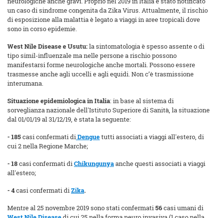
neurologiche anche gravi. Proprio nel 2019 in Italia è stato notificato
un caso di sindrome congenita da Zika Virus. Attualmente, il rischio
di esposizione alla malattia è legato a viaggi in aree tropicali dove
sono in corso epidemie.
West Nile Disease e Usutu:
la sintomatologia è spesso assente o di
tipo simil-influenzale ma nelle persone a rischio possono
manifestarsi forme neurologiche anche mortali. Possono essere
trasmesse anche agli uccelli e agli equidi. Non c’è trasmissione
interumana.
Situazione epidemiologica in Italia
: in base al sistema di
sorveglianza nazionale dell'Istituto Superiore di Sanità, la situazione
dal 01/01/19 al 31/12/19, è stata la seguente:
- 185
casi confermati di
Dengue
tutti associati a viaggi all'estero, di
cui 2 nella Regione Marche;
- 18
casi confermati di
Chikungunya
anche questi associati a viaggi
all'estero;
- 4
casi confermati di
Zika
.
Mentre al 25 novembre 2019 sono stati confermati
56
casi umani di
West Nile Disease
di cui 25 nella forma neuro invasiva (1 caso nella