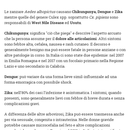
Le zanzare
Aedes albopictus
causano
Chikungunya, Dengue
e
Zika
mentre quelle del genere Culex spp. soprattutto
Cx. pipiens
sono
responsabili di
West Nile Disease
ed
Usutu
.
Chikungunya:
significa "ciò che piega" e descrive l'aspetto arcuato
che la persona assume per il
dolore alle articolazioni
. Altri sintomi
sono febbre alta, cefalea, nausea e rash cutaneo. Il decorso è
generalmente benigno ma può essere fatale in persone anziane o con
altre patologie in corso. In Italia ci sono state due epidemie: nel 2007
in Emilia Romagna e nel 2017 con un focolaio primario nella Regione
Lazio e uno secondario in Calabria.
Dengue:
può variare da una forma lieve simil-influenzale ad una
forma emorragica con possibile shock.
Zika:
nell’80% dei casi l’infezione è asintomatica. I sintomi, quando
presenti, sono generalmente lievi con febbre di breve durata e senza
complicazioni gravi.
A differenza delle altre arbovirosi, Zika può essere trasmessa anche
per via sessuale, congenita o intrauterina. Nelle donne gravide
potrebbe causare microcefalia nel feto e altre complicazioni