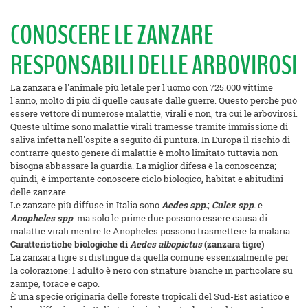
CONOSCERE LE ZANZARE
RESPONSABILI DELLE ARBOVIROSI
La zanzara è l'animale più letale per l'uomo con 725.000 vittime
l'anno, molto di più di quelle causate dalle guerre. Questo perché può
essere vettore di numerose malattie, virali e non, tra cui le arbovirosi.
Queste ultime sono malattie virali tramesse tramite immissione di
saliva infetta nell'ospite a seguito di puntura. In Europa il rischio di
contrarre questo genere di malattie è molto limitato tuttavia non
bisogna abbassare la guardia. La miglior difesa è la conoscenza;
quindi, è importante conoscere ciclo biologico, habitat e abitudini
delle zanzare.
Le zanzare più diffuse in Italia sono
Aedes spp.
;
Culex spp
.
e
Anopheles spp
. ma solo le prime due possono essere causa di
malattie virali mentre le Anopheles possono trasmettere la malaria.
Caratteristiche biologiche di
Aedes albopictus
(zanzara tigre)
La zanzara tigre si distingue da quella comune essenzialmente per
la colorazione: l'adulto è nero con striature bianche in particolare su
zampe, torace e capo.
È una specie originaria delle foreste tropicali del Sud-Est asiatico e