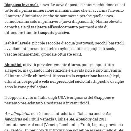
Diapausa invernale
: uovo. Le uova deposte d'estate schiudono quasi
tutte alla prima immersione ma man mano che si avvicina l’inverno
il numero diminuisce anche se sommerse perché quelle uova
schiuderanno solo in primavera (uova diapausanti). Hanno elevata
capacità sia di
resistere all’essiccamento
per mesi e sia di
diffondere tramite
trasporto passivo.
Habitat larvale
: piccole raccolte d’acqua (sottovasi, secchi, barattoli,
avvallamenti presenti in teli di nylon, caditoie e griglie di scolo,
vasche ornamentali, grondaie otturate ecc.).
Abitudini
:
attività prevalentemente
diurna,
punge soprattutto
all'aperto, ma quando l'infestazione è elevata non è raro rinvenirla
all'interno delle abitazioni. Riposa tra la
vegetazione bassa
(siepi,
erba alta, cespugli) e
vola nei pressi del suolo
infatti piedi e caviglie
sono le zone privilegiate.
Il ceppo arrivato in Italia dagli USA è originario del Giappone e
pertanto pre-adattato a resistere a inverni rigidi.
Ae. albopictus
non è l’unica introdotta in Italia ma anche
Ae.
japonicus
nel Friuli Venezia Giulia e
Ae. Koreicus
dal 2011
limitatamente al nord (Veneto, Lombardia, Friuli, Liguria, provincia
di Trento). Un pericolo di introduzione potrebbe essere quello di
Ae.