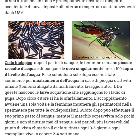
la sua diffusione in Italia è principalmente dovuta al trasporto
accidentale di uova deposte all'interno di copertoni usati provenienti
dagli USA.
Ciclo biologico
: dopo il pasto di sangue, le femmine cercano
piccole
raccolte d’acqua
e depongono le
uova
singolarmente
fino a 100
sopra
il livello dell’acqua
. Esse schiudono solo dopo essere state
sommerse per
innalzamento dell’acqua
in caso di pioggia o attività
umane (tombino allagato da inaffiamento, lavaggio auto…). Da
queste nascono le
larve
acquatiche che raggiungono lo stadio di
pupa
. Dopo circa 48 ore si ha lo sfarfallamento. L'accoppiamento
avviene una sola volta e la femmina incamera gli spermatozoi nella
spermateca per tutte le ovideposizioni. Subito dopo può effettuare il
suo primo pasto di sangue, mentre il maschio sopravvivrà solo pochi
giorni e non si nutrirà mai di sangue. Nei periodi più favorevoli dal
punto di vista climatico il ciclo si ripete ogni 3-5 giorni e ogni
esemplare vive in genere 2-4 settimane.