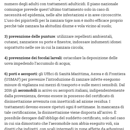
numero degli adulti con trattamenti adulticidi. Il piano nazionale
comunque prevede quest'ultimo trattamento solo in caso di
necessità ed epidemia, nelle alte infestazioni e in aree circoscritte.
L’uso dei pipistrelli per la zanzara tigre non è molto efficace proprio
perché tale zanzara ha abitudini diurne e vola vicino al suolo;
3)
prevenzione delle punture
: utilizzare repellenti ambientali,
cutanei, zanzariere su porte e finestre, indossare indumenti idonei
soprattutto nelle ore in cui la zanzara circola;
4) prevenzione dei focolai larvali:
ostacolare la deposizione delle
uova impedendo l’accumulo di acqua;
6) porti e aeroporti:
gli Uffici di Sanità Marittima, Aerea e di Frontiera
(USMAF) per prevenire l’introduzione di zanzare infette eseguono
misure di vigilanza sui mezzi di trasporto e sulle merci sensibili. Dal
2016 gli
aeromobili
in arrivo su aeroporti italiani, indipendentemente
dalla provenienza, devono essere in possesso del certificato di
disinsettazione avvenuta con insetticidi ad azione residua. I
trattamenti devono essere ripetuti ogni 8 settimane. In mancanza di
tale certificazione, la disinsettazione viene disposta all’arrivo. È
possibile derogare dall’obbligo del suddetto certificato, solo nel caso
in cui sia dimostrato che l’aeromobile non abbia eseguito voli, sia
diretti che indiretti, con scali intermedi in zone affette da arbovirosi