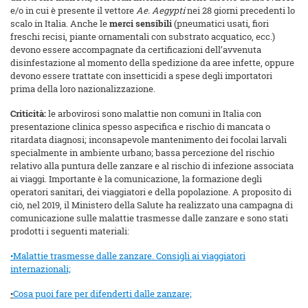
e/o in cui è presente il vettore
Ae. Aegypti
nei 28 giorni precedenti lo
scalo in Italia. Anche le
merci sensibili
(pneumatici usati, fiori
freschi recisi, piante ornamentali con substrato acquatico, ecc.)
devono essere accompagnate da certificazioni dell’avvenuta
disinfestazione al momento della spedizione da aree infette, oppure
devono essere trattate con insetticidi a spese degli importatori
prima della loro nazionalizzazione.
Criticità:
le arbovirosi sono malattie non comuni in Italia con
presentazione clinica spesso aspecifica e rischio di mancata o
ritardata diagnosi; inconsapevole mantenimento dei focolai larvali
specialmente in ambiente urbano; bassa percezione del rischio
relativo alla puntura delle zanzare e al rischio di infezione associata
ai viaggi. Importante è la comunicazione, la formazione degli
operatori sanitari, dei viaggiatori e della popolazione. A proposito di
ciò, nel 2019, il Ministero della Salute ha realizzato una campagna di
comunicazione sulle malattie trasmesse dalle zanzare e sono stati
prodotti i seguenti materiali:
•Malattie trasmesse dalle zanzare. Consigli ai viaggiatori
internazionali;
•
Cosa puoi fare per difenderti dalle zanzare;