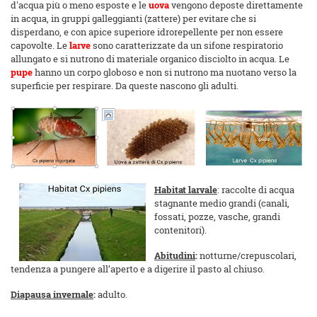
d'acqua più o meno esposte e le
uova
vengono deposte direttamente
in acqua, in gruppi galleggianti (zattere) per evitare che si
disperdano, e con apice superiore idrorepellente per non essere
capovolte. Le
larve
sono caratterizzate da un sifone respiratorio
allungato e si nutrono di materiale organico disciolto in acqua. Le
pupe
hanno un corpo globoso e non si nutrono ma nuotano verso la
superficie per respirare. Da queste nascono gli adulti.
Habitat larvale
: raccolte di acqua
stagnante medio grandi (canali,
fossati, pozze, vasche, grandi
contenitori).
Abitudini
:
notturne/crepuscolari,
tendenza a pungere all’aperto e a digerire il pasto al chiuso.
Diapausa invernale
:
adulto.