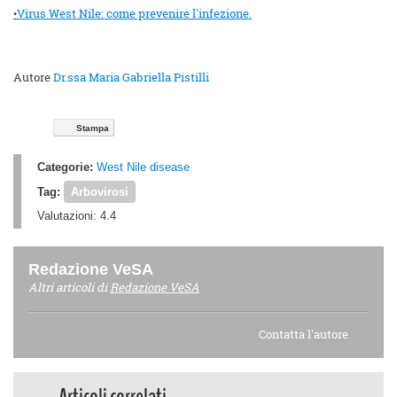
•
Virus West Nile: come prevenire l'infezione.
Autore
Dr.ssa Maria Gabriella Pistilli
Stampa
Categorie:
West Nile disease
Tag:
Arbovirosi
Valutazioni:
4.4
Redazione VeSA
Altri articoli di
Redazione VeSA
Contatta l'autore
Articoli correlati