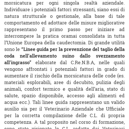
morsicatura per ogni singola realtà aziendale.
Individuare i potenziali fattori stressanti, siano essi di
natura strutturale o gestionale, alla base di tale
comportamento ed adottare delle misure migliorative
rappresentano il primo passo per iniziare ad
interrompere la pratica oramai consolidata in tutta
l’Unione Europea della caudectomia. Di grande utilità
sono le
“Linee guida per la prevenzione del taglio della
coda nell’allevamento suino dallo svezzamento
all’ingrasso”
elaborate dal C.Re.N.B.A, nelle quali
vengono affrontati i potenziali fattori in grado di
aumentare il rischio della morsicatura delle code (es.
materiali esplorabili, aree di decubito, pulizia degli
animali, confort termico e qualità dell’aria, stato di
salute, spazio disponibile, accesso agli alimenti ed
acqua ecc.). Tali linee guida rappresentano un valido
ausilio sia per il Veterinario Aziendale che Ufficiale
per la corretta compilazione delle C.L. di propria
competenza. A tal proposito nel corso di formazione,
sono state visionate le C.L. redatte dai Veterinari