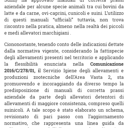
Suini) ha approvato manuali di corretta prassi
aziendale per alcune specie animali tra cui bovini da
latte e da carne, ovi-caprini, cunicoli e suini. L’utilizzo
di questi manuali “ufficiali” tuttavia, non trova
riscontro nella pratica, almeno nella realtà dei piccoli
e medi allevatori marchigiani .
Ciononostante, tenendo conto delle indicazioni dettate
dalla normativa vigente, considerando la fattispecie
degli allevamenti presenti nel territorio e applicando
la flessibilità enunciata nella
Comunicazione
2016/C/278/01, i
l Servizio Igiene degli allevamenti e
produzioni zootecniche dell’Area Vasta 2
,
sta
promuovendo e incoraggiando da diverso tempo la
predisposizione di manuali di corretta prassi
aziendale da parte degli allevatori detentori di
allevamenti di maggiore consistenza, compreso quelli
suinicoli. A tale scopo è stato elaborato un schema,
revisionato di pari passo con l’aggiornamento
normativo, che rappresenta una linea guida da