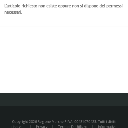
L'articolo richiesto non esiste oppure non si dispone dei permessi
necessari.
Copyright 2026 Regione Marche P.IVA. 00481070423. Tutti i diritti
riservati.
|
Privacy
|
Termini Di Utilizzo
|
Informativa