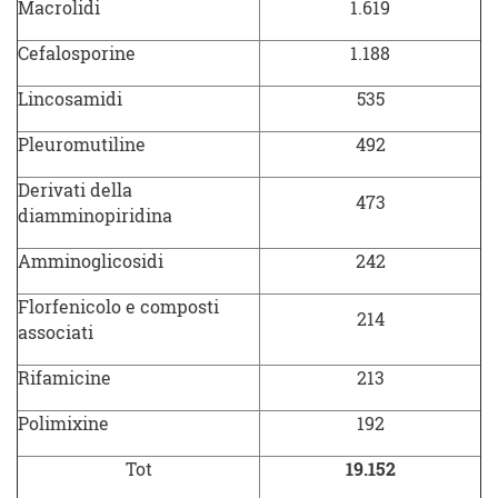
Macrolidi
1.619
Cefalosporine
1.188
Lincosamidi
535
Pleuromutiline
492
Derivati della
473
diamminopiridina
Amminoglicosidi
242
Florfenicolo e composti
214
associati
Rifamicine
213
Polimixine
192
Tot
19.152