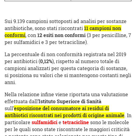
Sui 9.139 campioni sottoposti ad analisi per sostanze
antibiotiche, sono stati riscontrati
11 campioni non
conformi
, con
12 esiti non conformi
(3 per penicilline, 7
per sulfamidici e 3 per tetracicline).
La percentuale di non conformità registrata nel 2019
per antibiotici (
0,12%
), rispetto al numero totale di
campioni analizzati per questa categoria di sostanze,
si posiziona su valori che si mantengono costanti negli
anni.
Nella relazione infine viene riportata una valutazione
effettuata dall’
Istituto Superiore di Sanità
sull’
esposizione del consumatore ai residui di
antibiotici riscontrati nei prodotti di origine animale
. In
particolare
sulfamidici
e
tetracicline
sono le molecole
per le quali sono state riscontrate le maggiori criticità