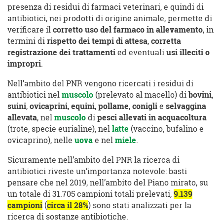
presenza di residui di farmaci veterinari, e quindi di
antibiotici, nei prodotti di origine animale, permette di
verificare il
corretto uso del farmaco in allevamento
, in
termini di
rispetto dei tempi di attesa
,
corretta
registrazione dei trattamenti
ed eventuali
usi illeciti o
impropri
.
Nell’ambito del PNR vengono ricercati i residui di
antibiotici nel
muscolo
(prelevato al macello) di
bovini
,
suini
,
ovicaprini
,
equini
,
pollame
,
conigli
e
selvaggina
allevata
, nel
muscolo
di
pesci allevati in acquacoltura
(trote, specie eurialine), nel
latte
(vaccino, bufalino e
ovicaprino), nelle
uova
e nel
miele
.
Sicuramente nell’ambito del PNR la ricerca di
antibiotici riveste un’importanza notevole: basti
pensare che nel 2019, nell’ambito del Piano mirato, su
un totale di 31.705 campioni totali prelevati,
9.139
campioni
(
circa il 28%
) sono stati analizzati per la
ricerca di sostanze antibiotiche.