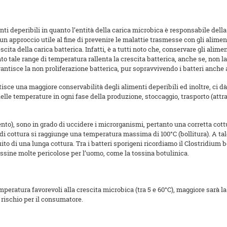
ti deperibili in quanto l’entità della carica microbica è responsabile dell
 un approccio utile al fine di prevenire le malattie trasmesse con gli alime
ita della carica batterica. Infatti, è a tutti noto che, conservare gli alime
to tale range di temperatura rallenta la crescita batterica, anche se, non l
arantisce la non proliferazione batterica, pur sopravvivendo i batteri anch
isce una maggiore conservabilità degli alimenti deperibili ed inoltre, ci 
 delle temperature in ogni fase della produzione, stoccaggio, trasporto (attr
ento), sono in grado di uccidere i microrganismi, pertanto una corretta cottu
di cottura si raggiunge una temperatura massima di 100°C (bollitura). A t
to di una lunga cottura. Tra i batteri sporigeni ricordiamo il Clostridium bo
tossine molte pericolose per l’uomo, come la tossina botulinica.
mperatura favorevoli alla crescita microbica (tra 5 e 60°C), maggiore sarà 
rischio per il consumatore.