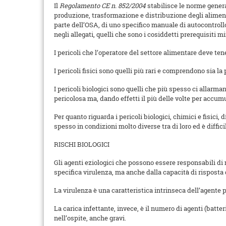
Il
Regolamento CE n. 852/2004
stabilisce le norme general
produzione, trasformazione e distribuzione degli alimenti
parte dell’OSA, di uno specifico manuale di autocontrollo
negli allegati, quelli che sono i cosiddetti prerequisiti
I pericoli che l’operatore del settore alimentare deve tener
I pericoli fisici sono quelli più rari e comprendono sia la
I pericoli biologici sono quelli che più spesso ci allarm
pericolosa ma, dando effetti il più delle volte per accum
Per quanto riguarda i pericoli biologici, chimici e fisici
spesso in condizioni molto diverse tra di loro ed è diffici
RISCHI BIOLOGICI
Gli agenti eziologici che possono essere responsabili di ma
specifica virulenza, ma anche dalla capacità di risposta
La virulenza è una caratteristica intrinseca dell’agente
La carica infettante, invece, è il numero di agenti (batter
nell’ospite, anche gravi.