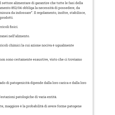
 settore alimentare di garantire che tutte le fasi della
olamento 852/04 obbliga la necessità di possedere, da
isura da indossare”. Il regolamento, inoltre, stabilisce,
prodotti.
icoli fisici.
tranei nell’alimento.
ericoli chimici la cui azione nociva è ugualmente
se non sono certamente esaustive, visto che ci troviamo
rado di patogenicità dipende dalla loro carica e dalla loro
stazioni patologiche di varia entità.
tante, maggiore è la probabilità di avere forme patogene