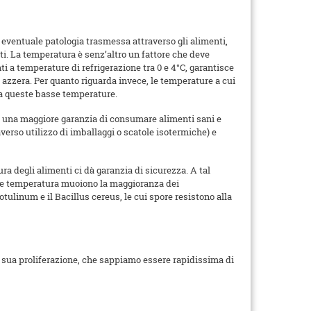
a eventuale patologia trasmessa attraverso gli alimenti,
nti. La temperatura è senz’altro un fattore che deve
nti a temperature di refrigerazione tra 0 e 4°C, garantisce
a azzera. Per quanto riguarda invece, le temperature a cui
e a queste basse temperature.
dà una maggiore garanzia di consumare alimenti sani e
averso utilizzo di imballaggi o scatole isotermiche) e
ra degli alimenti ci dà garanzia di sicurezza. A tal
ale temperatura muoiono la maggioranza dei
tulinum e il Bacillus cereus, le cui spore resistono alla
la sua proliferazione, che sappiamo essere rapidissima di