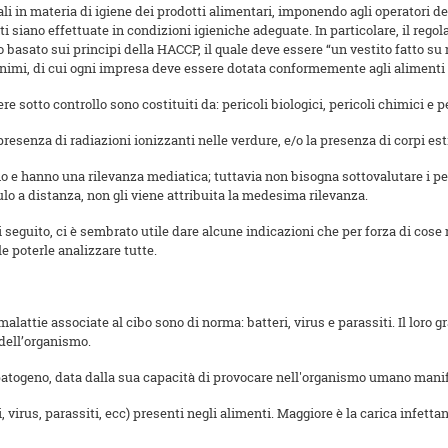
i in materia di igiene dei prodotti alimentari, imponendo agli operatori del
 siano effettuate in condizioni igieniche adeguate. In particolare, il reg
 basato sui principi della HACCP, il quale deve essere “un vestito fatto su m
 minimi, di cui ogni impresa deve essere dotata conformemente agli alimenti 
e sotto controllo sono costituiti da: pericoli biologici, pericoli chimici e per
 presenza di radiazioni ionizzanti nelle verdure, e/o la presenza di corpi es
ano e hanno una rilevanza mediatica; tuttavia non bisogna sottovalutare i p
ulo a distanza, non gli viene attribuita la medesima rilevanza.
, di seguito, ci è sembrato utile dare alcune indicazioni che per forza di co
le poterle analizzare tutte.
lattie associate al cibo sono di norma: batteri, virus e parassiti. Il loro g
 dell’organismo.
 patogeno, data dalla sua capacità di provocare nell'organismo umano manife
i, virus, parassiti, ecc) presenti negli alimenti. Maggiore è la carica infet