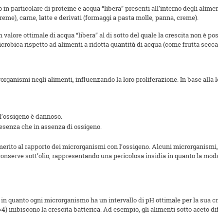
in particolare di proteine e acqua “libera” presenti all’interno degli alimen
 creme), carne, latte e derivati (formaggi a pasta molle, panna, creme).
 valore ottimale di acqua “libera” al di sotto del quale la crescita non è po
icrobica rispetto ad alimenti a ridotta quantità di acqua (come frutta secca
rorganismi negli alimenti, influenzando la loro proliferazione. In base alla 
 l’ossigeno è dannoso.
resenza che in assenza di ossigeno.
n merito al rapporto dei microrganismi con l’ossigeno. Alcuni microrganism
conserve sott’olio, rappresentando una pericolosa insidia in quanto la moda
, in quanto ogni microrganismo ha un intervallo di pH ottimale per la sua c
(<4) inibiscono la crescita batterica. Ad esempio, gli alimenti sotto aceto 