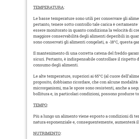
TEMPERATURA
:
Le basse temperature sono utili per conservare gli alimen
pertanto, tenere sotto controllo tale carica è certamente
essere monitorato in quanto condiziona la velocità di cresc
maggiore conservabilità degli alimenti deperibili in quan
sono conservati gli alimenti congelati, a -18°C, questa g
Il mantenimento di una corretta catena del freddo garant
sicuri. Pertanto, è indispensabile controllare il rispetto
consumo degli alimenti.
Le alte temperature, superiori ai 65°C (al cuore dell’alim
proposito, dobbiamo ricordare, che con alcune modalità 
microrganismi, ma le spore sono resistenti, anche a segui
bollitura e, in particolari condizioni, possono produrre 
TEMPO
:
Più a lungo un alimento viene esposto a condizioni di te
natura esponenziale e, conseguentemente, aumenterà il 
NUTRIMENTO
: