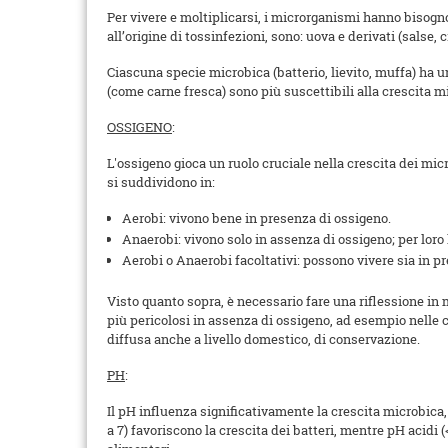
Per vivere e moltiplicarsi, i microrganismi hanno bisogno 
all’origine di tossinfezioni, sono: uova e derivati (salse,
Ciascuna specie microbica (batterio, lievito, muffa) ha un
(come carne fresca) sono più suscettibili alla crescita m
OSSIGENO
:
L'ossigeno gioca un ruolo cruciale nella crescita dei mic
si suddividono in:
Aerobi: vivono bene in presenza di ossigeno.
Anaerobi: vivono solo in assenza di ossigeno; per loro
Aerobi o Anaerobi facoltativi: possono vivere sia in p
Visto quanto sopra, è necessario fare una riflessione i
più pericolosi in assenza di ossigeno, ad esempio nelle 
diffusa anche a livello domestico, di conservazione.
PH
:
Il pH influenza significativamente la crescita microbica
a 7) favoriscono la crescita dei batteri, mentre pH acidi 