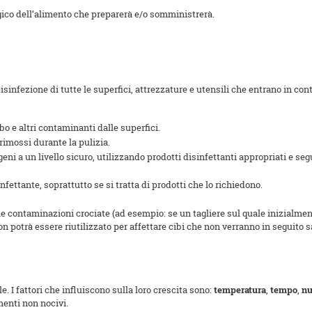
ogico dell’alimento che preparerà e/o somministrerà.
isinfezione di tutte le superfici, attrezzature e utensili che entrano in cont
ibo e altri contaminanti dalle superfici.
rimossi durante la pulizia.
ni a un livello sicuro, utilizzando prodotti disinfettanti appropriati e seg
fettante, soprattutto se si tratta di prodotti che lo richiedono.
e contaminazioni crociate (ad esempio: se un tagliere sul quale inizialmen
 potrà essere riutilizzato per affettare cibi che non verranno in seguito san
. I fattori che influiscono sulla loro crescita sono:
temperatura
,
tempo
,
nu
imenti non nocivi.