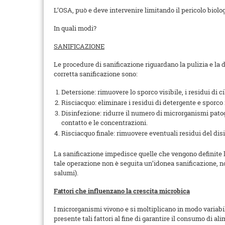
L’OSA, può e deve intervenire limitando il pericolo biol
In quali modi?
SANIFICAZIONE
Le procedure di sanificazione riguardano la pulizia e la d
corretta sanificazione sono:
Detersione: rimuovere lo sporco visibile, i residui di c
Risciacquo: eliminare i residui di detergente e sporco 
Disinfezione: ridurre il numero di microrganismi patoge
contatto e le concentrazioni.
Risciacquo finale: rimuovere eventuali residui del disin
La sanificazione impedisce quelle che vengono definite l
tale operazione non è seguita un’idonea sanificazione, non
salumi).
Fattori che influenzano la crescita microbica
I microrganismi vivono e si moltiplicano in modo variabile
presente tali fattori al fine di garantire il consumo di al