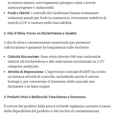
in misura minore, microrganismi patogeni come
Listeria
monocytogenes
e
Salmonella
.
Frodi e Illeciti
: I controlli dei Carabinieri hanno evidenziato
violazioni penali per frodi in commercio, evocazione indebita di
marchi D.O.P. e carenze nella tracciabilità.
2. Olio d'Oliva: Focus su Etichettatura e Qualità
L'olio di oliva è costantemente monitorato per prevenire
sofisticazioni e garantire la trasparenza sulle etichette.
Criticità Riscontrate
: Sono state rilevate 568 non conformità
relative all'etichettatura e alle indicazioni nutrizionali su 2.177
campioni analizzati.
Attività di Repressione
: L'Ispettorato centrale (ICQRF) ha svolto
un'intensa attività di controllo, includendo anche il settore
biologico, per contrastare il fenomeno delle miscele non
dichiarate e la falsa origine.
3. Prodotti Ittici e Molluschi: Freschezza e Sicurezza
Il settore dei prodotti della pesca richiede vigilanza costante a causa
della deperibilità del prodotto e del rischio di contaminazioni.