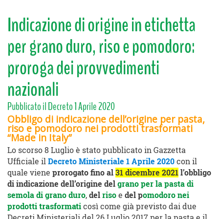
Indicazione di origine in etichetta
per grano duro, riso e pomodoro:
proroga dei provvedimenti
nazionali
Pubblicato il Decreto 1 Aprile 2020
O
bbligo di indicazione dell’origine per pasta,
riso e pomodoro nei prodotti trasformati
“
Made in Italy”
Lo scorso 8 Luglio è stato pubblicato in Gazzetta
Ufficiale il
Decreto Ministeriale 1 Aprile 2020
con il
quale viene
prorogato fino al
31 dicembre 2021
l’
obbligo
di indicazione dell’origine
del
grano per la pasta di
semola di grano duro
,
del
riso
e
del
p
omodoro nei
prodotti trasformati
così come già previsto dai due
Decreti Ministeriali del 26 Luglio 2017 per la pasta e il