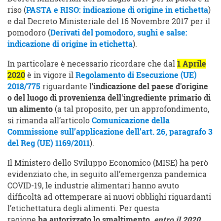
riso (
PASTA e RISO: indicazione di origine in etichetta
)
e dal Decreto Ministeriale del 16 Novembre 2017 per il
pomodoro (
Derivati del pomodoro, sughi e salse:
indicazione di origine in etichetta
).
In particolare è necessario ricordare che dal
1 Aprile
2020
è in vigore il
Regolamento di Esecuzione (UE)
2018/775
riguardante l’
indicazione del paese d'origine
o del luogo di provenienza dell'ingrediente primario di
un alimento
(a tal proposito, per un approfondimento,
si rimanda all’articolo
Comunicazione della
Commissione sull’applicazione dell’art. 26, paragrafo 3
del Reg (UE) 1169/2011
).
Il Ministero dello Sviluppo Economico (MISE) ha però
evidenziato che, in seguito all’emergenza pandemica
COVID-19, le industrie alimentari hanno avuto
difficoltà ad ottemperare ai nuovi obblighi riguardanti
l’etichettatura degli alimenti. Per questa
ragione
ha
autorizzato lo smaltimento,
entro il 2020
,