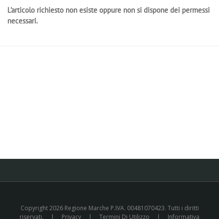
L'articolo richiesto non esiste oppure non si dispone dei permessi
necessari.
Copyright 2026 Regione Marche P.IVA. 00481070423. Tutti i diritti
riservati.
|
Privacy
|
Termini Di Utilizzo
|
Informativa