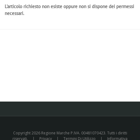
L'articolo richiesto non esiste oppure non si dispone dei permessi
necessari.
Copyright 2026 Regione Marche P.IVA. 00481070423. Tutti i diritti
riservati.
|
Privacy
|
Termini Di Utilizzo
|
Informativa