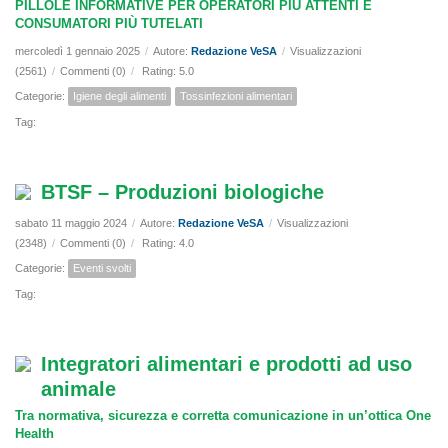
PILLOLE INFORMATIVE PER OPERATORI PIÙ ATTENTI E
CONSUMATORI PIÙ TUTELATI
mercoledì 1 gennaio 2025
/
Autore:
Redazione VeSA
/
Visualizzazioni
(2561)
/
Commenti (0)
/
Rating: 5.0
Categorie:
Igiene degli alimenti
Tossinfezioni alimentari
Tag:
BTSF – Produzioni biologiche
sabato 11 maggio 2024
/
Autore:
Redazione VeSA
/
Visualizzazioni
(2348)
/
Commenti (0)
/
Rating: 4.0
Categorie:
Eventi svolti
Tag:
Integratori alimentari e prodotti ad uso
animale
Tra normativa, sicurezza e corretta comunicazione in un’ottica One
Health