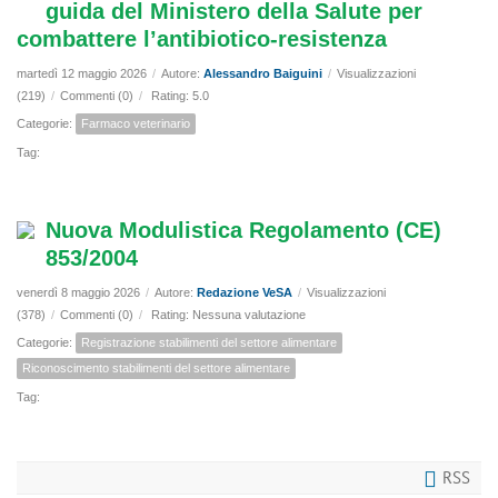
guida del Ministero della Salute per
combattere l’antibiotico-resistenza
martedì 12 maggio 2026
/
Autore:
Alessandro Baiguini
/
Visualizzazioni
(219)
/
Commenti (0)
/
Rating: 5.0
Categorie:
Farmaco veterinario
Tag:
Nuova Modulistica Regolamento (CE)
853/2004
venerdì 8 maggio 2026
/
Autore:
Redazione VeSA
/
Visualizzazioni
(378)
/
Commenti (0)
/
Rating: Nessuna valutazione
Categorie:
Registrazione stabilimenti del settore alimentare
Riconoscimento stabilimenti del settore alimentare
Tag:
RSS