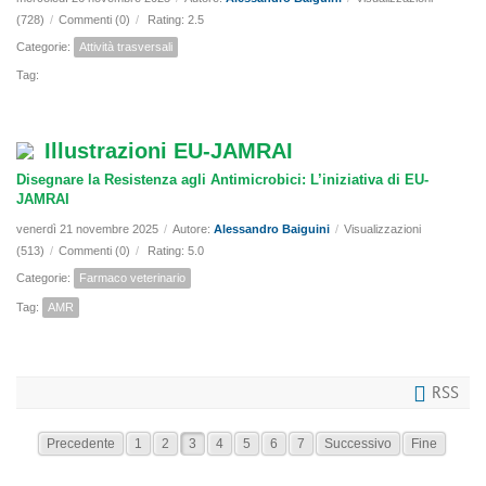
(728)
/
Commenti (0)
/
Rating: 2.5
Categorie:
Attività trasversali
Tag:
Illustrazioni EU-JAMRAI
Disegnare la Resistenza agli Antimicrobici: L’iniziativa di EU-
JAMRAI
venerdì 21 novembre 2025
/
Autore:
Alessandro Baiguini
/
Visualizzazioni
(513)
/
Commenti (0)
/
Rating: 5.0
Categorie:
Farmaco veterinario
Tag:
AMR
RSS
Precedente
1
2
3
4
5
6
7
Successivo
Fine