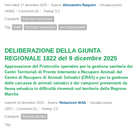
mercoledì 17 dicembre 2025
/
Autore:
Alessandro Baiguini
/
Visualizzazioni
(4080)
/
Commenti (0)
/
Rating: 5.0
Categorie:
Farmaco veterinario
Tag:
AMR
Farmaco veterinario
uso responsabile
DELIBERAZIONE DELLA GIUNTA
REGIONALE 1822 del 9 dicembre 2025
Approvazione del Protocollo operativo per la gestione sanitaria dei
Centri Territoriali di Pronto Intervento e Recupero Animali del
Centro di Recupero di Animali Selvatici (CRAS) e per la gestione
delle carcasse di animali selvatici e dei campioni provenienti da
fauna selvatica in difficoltà rinvenuti sul territorio della Regione
Marche
martedì 16 dicembre 2025
/
Autore:
Redazione VeSA
/
Visualizzazioni
(387)
/
Commenti (0)
/
Rating: 2.0
Categorie:
Animali selvatici
Tag: