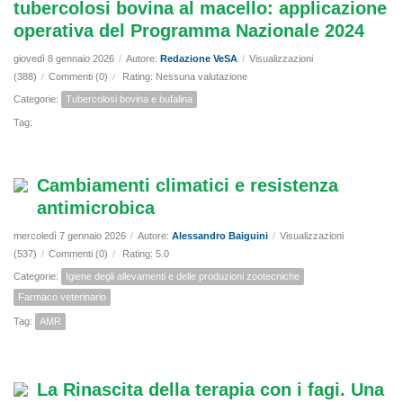
tubercolosi bovina al macello: applicazione
operativa del Programma Nazionale 2024
giovedì 8 gennaio 2026
/
Autore:
Redazione VeSA
/
Visualizzazioni
(388)
/
Commenti (0)
/
Rating: Nessuna valutazione
Categorie:
Tubercolosi bovina e bufalina
Tag:
Cambiamenti climatici e resistenza
antimicrobica
mercoledì 7 gennaio 2026
/
Autore:
Alessandro Baiguini
/
Visualizzazioni
(537)
/
Commenti (0)
/
Rating: 5.0
Categorie:
Igiene degli allevamenti e delle produzioni zootecniche
Farmaco veterinario
Tag:
AMR
La Rinascita della terapia con i fagi. Una