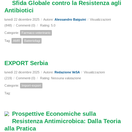
Sfida Globale contro la Resistenza agli
Antibiotici
lunedì 22 dicembre 2025
/
Autore:
Alessandro Baiguini
/
Visualizzazioni
(848)
/
Commenti (0)
/
Rating: 5.0
Categorie:
Farmaco veterinario
Tag:
AMR
Batteriofagi
EXPORT Serbia
lunedì 22 dicembre 2025
/
Autore:
Redazione VeSA
/
Visualizzazioni
(219)
/
Commenti (0)
/
Rating: Nessuna valutazione
Categorie:
Import-export
Tag:
Prospettive Economiche sulla
Resistenza Antimicrobica: Dalla Teoria
alla Pratica