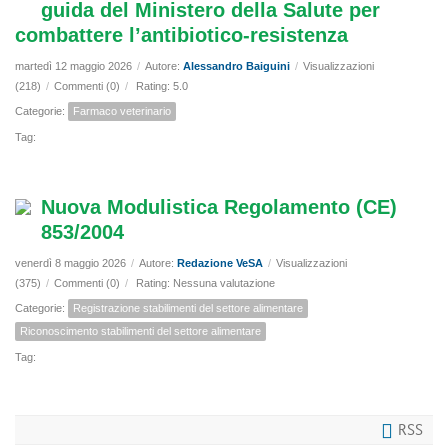
guida del Ministero della Salute per
combattere l’antibiotico-resistenza
martedì 12 maggio 2026
/
Autore:
Alessandro Baiguini
/
Visualizzazioni
(218)
/
Commenti (0)
/
Rating: 5.0
Categorie:
Farmaco veterinario
Tag:
Nuova Modulistica Regolamento (CE)
853/2004
venerdì 8 maggio 2026
/
Autore:
Redazione VeSA
/
Visualizzazioni
(375)
/
Commenti (0)
/
Rating: Nessuna valutazione
Categorie:
Registrazione stabilimenti del settore alimentare
Riconoscimento stabilimenti del settore alimentare
Tag:
RSS