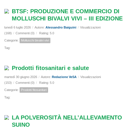
BTSF: PRODUZIONE E COMMERCIO DI
MOLLUSCHI BIVALVI VIVI – III EDIZIONE
lunedì 6 luglio 2026
/
Autore:
Alessandro Baiguini
/
Visualizzazioni
(168)
/
Commenti (0)
/
Rating: 5.0
Categorie:
Molluschi bivalvi vivi
Tag:
Prodotti fitosanitari e salute
martedì 30 giugno 2026
/
Autore:
Redazione VeSA
/
Visualizzazioni
(153)
/
Commenti (0)
/
Rating: 5.0
Categorie:
Prodotti fitosanitari
Tag:
LA POLVEROSITÀ NELL’ALLEVAMENTO
SUINO