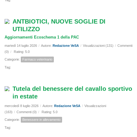
Tag:
ANTBIOTICI, NUOVE SOGLIE DI
UTILIZZO
Aggiornamenti Ecoschema 1 della PAC
martedì 14 luglio 2026
/
Autore:
Redazione VeSA
/
Visualizzazioni (131)
/
Commenti
(0)
/
Rating: 5.0
Categorie:
Farmaco veterinario
Tag:
Tutela del benessere del cavallo sportivo
in estate
mercoledì 8 luglio 2026
/
Autore:
Redazione VeSA
/
Visualizzazioni
(163)
/
Commenti (0)
/
Rating: 5.0
Categorie:
Benessere in allevamento
Tag: