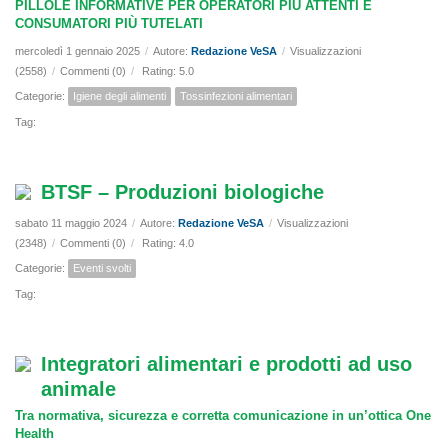
PILLOLE INFORMATIVE PER OPERATORI PIÙ ATTENTI E
CONSUMATORI PIÙ TUTELATI
mercoledì 1 gennaio 2025
/
Autore:
Redazione VeSA
/
Visualizzazioni
(2558)
/
Commenti (0)
/
Rating: 5.0
Categorie:
Igiene degli alimenti
Tossinfezioni alimentari
Tag:
BTSF – Produzioni biologiche
sabato 11 maggio 2024
/
Autore:
Redazione VeSA
/
Visualizzazioni
(2348)
/
Commenti (0)
/
Rating: 4.0
Categorie:
Eventi svolti
Tag:
Integratori alimentari e prodotti ad uso
animale
Tra normativa, sicurezza e corretta comunicazione in un’ottica One
Health