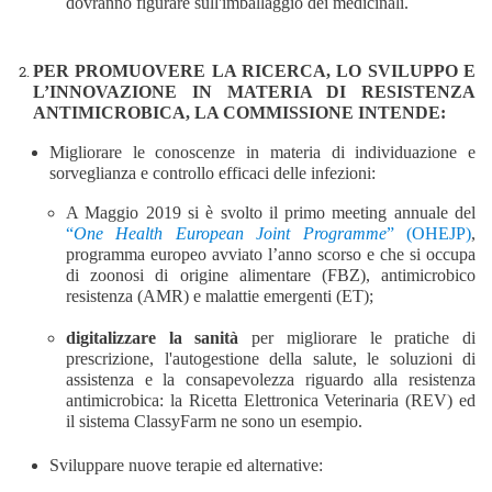
dovranno figurare sull'imballaggio dei medicinali.
PER
PROMUOVERE LA RICERCA, LO SVILUPPO E
L’INNOVAZIONE IN MATERIA DI RESISTENZA
ANTIMICROBICA, LA COMMISSIONE INTENDE:
M
igliorare le conoscenze in materia di individuazione e
sorveglianza e controllo efficaci delle infezioni:
A Maggio 2019 si è svolto il primo meeting annuale del
“
One Health European Joint Programme
” (OHEJP)
,
programma europeo avviato l’anno scorso e che si occupa
di zoonosi di origine alimentare
(FBZ)
, antimicrobico
resistenza
(AMR)
e malattie emergenti
(ET)
;
digitalizzare la sanità
per
migliorare le pratiche di
prescrizione, l'autogestione della salute, le soluzioni di
assistenza e la consapevolezza riguardo alla resistenza
antimicrobica:
la Ricetta Elettronica Veterinaria (REV) ed
il sistema ClassyFarm ne sono un esempio.
Sviluppare nuove terapie ed alternative: