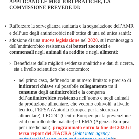
APPLICANO
LE
MIGLIORI
PRATICHE
,
LA
COMMISSIONE PREVEDE DI
:
Rafforzare la sorveglianza sanitaria e la segnalazione dell’AMR
e dell’uso degli antimicrobici nell’ottica di una ed unica sanità:
ado
zione di
una
nuova legislazione
nel
202
0
, sul monitoraggio
dell’antimicrobico resistenza dei
batteri zoonotici
e
commensali
negli
animali da reddito
e negli
alimenti
;
Beneficiare dalle migliori evidenze analitiche e dati di ricerca,
sia a livello scientifico che economico:
n
el primo caso, definendo un numero limitato e preciso di
indicatori chiave
sul possibile
collegamento
tra il
consumo
degli
antimicrobici
e la comparsa
dell’
antimicrobico resistenza
nell’uomo e negli animali
da produzione alimentare, che vedono coinvolti, a livello
tecnico, l’EFSA (Autorità Europea per la sicurezza
alimentare), l’ECDC (Centro Europeo per la prevenzione
ed il controllo delle malattie) e l’EMA (Agenzia Europea
per i medicinali):
p
rogrammato
entro la fine del 2020
il
terzo report del JIACRA
(
Joint inter-agency