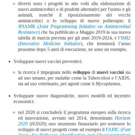
diversi sono i progetti in atto volti a
l
l
a
elaborazione di
nuovi antimicrobici e di prodotti alternativi per l'uomo e gli
animali, nonché il riposizionamento dei vecchi
antimicrobici o lo sviluppo di nuove politerapie:
il
JPIAMR (
Joint Programming Initiative on Antimicrobial
Resistance
)
che ha pubblicato a Maggio 2019 la sua nuova
tabella di marcia prevista per gli anni 2019-2024, e
l’
IMI2
(
Innovative Medicine Initiative
)
, che terminerà l’anno
prossimo dopo 5 anni di esecuzione, ne
sono
un esempio.
S
viluppare nuovi vaccini preventivi:
la ricerca è impegnata nello
sviluppo
di
nuovi vaccini
sia
ad uso umano,
per malattie come la Tubercolosi e l’AIDS,
sia ad uso veterinario, per agenti come il
Mycoplasma
.
Sviluppare nuove diagnostiche,
nuovi modelli ed incentivi
economici:
nel 2020 si concluderà il programma europeo sulla ricerca
ed innovazione, avviato nel 2014,
denominato
Horizon
2020
(
H2020
);
uno strumento
finanziario
per
sostenere l
o
sviluppo di nuovi
progetti come ad esempio il
FAPIC
(
Fast