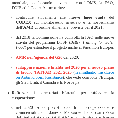
mondiale,
collaborando attivamente con l’OMS, la FAO,
l’OIE ed il Codex Alimentarius:
contribuire attivamente alle
nuove linee guida
del
CODEX
sul monitoraggio integrato e la sorveglianza
dell’
AMR
di origine alimentare, previste per il 2021;
dal 2018 la Commissione ha coinvolto la FAO nelle nuove
attività del programma BTSF (
Better Training for Safer
Food
) per estendere il progetto anche ai Paesi non Europei;
AMR nell’agenda del G20
del 2020;
sviluppare azioni e finalità
nel 2020
per il nuovo
piano
di lavoro
TATFAR
2021-2025
(
Transatlantic Taskforce
on Antimicrobial Resistance
), che vede coinvolta l’Europa,
gli Stati Uniti, il Canada e la Norvegia.
Rafforzare i partenariati bilaterali per rafforzare la
cooperazione:
nel 2020 sono previsti accordi di cooperazione e
commerciali con Indonesia, Malesia ed India, con i Paesi
del Sud-est Asiatico (ASEAN) e con Australia e Nuova