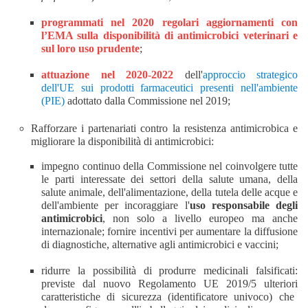
programmati nel 2020 regolari aggiornamenti con
l’EMA sulla disponibilità di antimicrobici veterinari e
sul loro uso prudente
;
attuazione nel 2020-2022
dell'
approccio strategico
dell'UE sui prodotti farmaceutici presenti nell'ambiente
(PIE)
adottato
dalla Commissione
nel 2019;
Rafforzare i partenariati contro la resistenza antimicrobica e
migliorare la disponibilità di antimicrobici:
impegno continuo della Commissione nel coinvolgere tutte
le parti interessate dei
settori della salute umana, della
salute animale, dell'alimentazione, della tutela delle acque
e
dell'ambiente per incoraggiare l'
uso responsabile degli
antimicrobici
,
non solo a livello europeo ma anche
internazionale;
fornire incentivi per aumentare la diffusione
di diagnostiche, alternative agli antimicrobici e vaccini;
ridurre la possibilità di produrre medicinali falsificati:
previst
e
da
l
nuov
o
Regolament
o
U
E
2019/
5 ulteriori
caratteristiche di sicurezza (identificatore univoco)
che