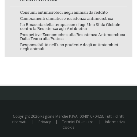
Consumi antimicrobici negli animali da reddito
Cambiamenti climatici e resistenza antimicrobica
La Rinascita della terapia con i fagi. Una Sfida Globale
contro la Resistenza agli Antibiotici
Prospettive Economiche sulla Resistenza Antimicrobica:
Dalla Teoria alla Pratica
Responsabilità nell’uso prudente degli antimicrobici
negli animali
Copyright 2026 Regione Marche P.IVA. 00481070423. Tutti i diritti
riservati.
|
Privacy
|
Termini Di Utilizzo
|
Informativa
Cookie