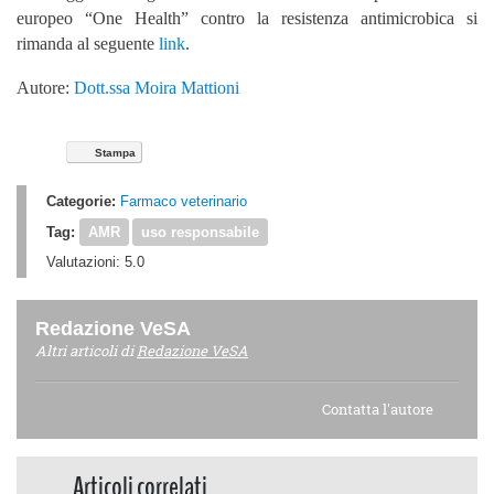
europeo “
One Health” contro la resistenza antimicrobica
si
rimanda al seguente
link
.
Autore:
Dott.ssa Moira Mattioni
Stampa
Categorie:
Farmaco veterinario
Tag:
AMR
uso responsabile
Valutazioni:
5.0
Redazione VeSA
Altri articoli di
Redazione VeSA
Contatta l'autore
Articoli correlati