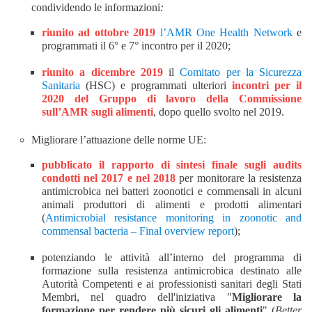
condividendo le informazioni
:
riunito
ad ottobre 2019
l’AMR One Health Network
e
programmati il 6° e 7° incontro per il 2020;
r
iunito
a dicembre 2019
il
Comitato per la Sicurezza
Sanitaria
(HSC
) e
programmati ulteriori
incontri per il
2020 del
G
ruppo di lavoro della Commissione
sull’AMR su
gli alimenti
,
dopo quello svolto nel 2019
.
Migliorare l’attuazione delle norme UE:
pubblicato il rapporto di sintesi finale
sugli audits
condotti nel 2017 e nel 2018
per monitorare la resistenza
antimicrobica nei batteri zoonotici e commensali in alcuni
animali produttori di alimenti e prodotti alimentari
(
Antimicrobial resistance monitoring in zoonotic and
commensal bacteria – Final overview report
);
potenziando le attività all’interno del programma di
formazione sulla resistenza antimicrobica destinato alle
Autorità Competenti
e ai professionisti sanitari
degli Stati
Membri, nel quadro dell'iniziativa "
Migliorare la
formazione per rendere più sicuri gli alimenti
" (
Better