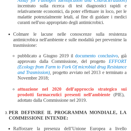
Assay for Pathogen Identification and Characterization
)
incentrato sulla ricerca di
test
diagnostici
rapidi
e
relativamente economici
, da poter
effettuare in loco, per le
malattie potenzialmente letali,
al fine di guidare i medici
curanti nell'uso
appropriato
degli antimicrobici.
Colmare le lacune nelle conoscenze sulla resistenza
antimicrobica nell'ambiente e sulle modalità per prevenirne la
trasmissione:
pubblicato a Giugno 2019 il
documento conclusivo
, già
approvato dalla Commissione, del progetto
EFFORT
(Ecology from Farm to Fork Of
microbial drug Resistance
and Trasmission)
,
progetto avviato nel 2013 e terminato a
Novembre 2018;
attuazione nel 2020
dell’
approccio strategico
sui
prodotti farmaceutici presenti nell’ambiente
(PIE)
,
adottato dalla Commissione nel 2019.
PER DEFINIRE IL PROGRAMMA MONDIALE
, LA
COMMISSIONE INTENDE:
R
afforzare la presenza dell’Unione Europea a livello