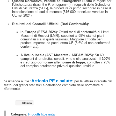
Quadro Normativo, Vendite ed Emergenze:
Illustra le regole per
l'etichettatura (frasi H e P, pittogrammi)
, i requisiti delle Schede di
Dati di Sicurezza (SDS)
, le procedure di primo soccorso in caso di
intossicazione
e i dati di mercato (316.000 tonnellate vendute in
UE nel 2024)
.
Risultati dei Controlli Ufficiali (Dati Conformità):
In Europa (EFSA 2024):
Ottimi tassi di conformità ai Limiti
Massimi di Residui (LMR), superiori al 98% sia nei piani
comunitari sia in quelli nazionali
. Maggiore criticità per i
prodotti importati da paesi extra-UE (3,6% di non conformità
confermata)
.
A livello locale (AST Macerata / ARPAM 2025):
Su 60
campioni di ortofrutta, cereali, vino e olio analizzati,
il 100%
è risultato conforme alle norme di legge
, con oltre il 73%
dei campioni totalmente privo di qualsiasi residuo
.
Articolo PF e salute
Si rimanda al file "
" per la lettura integrale del
testo, dei grafici statistici e dell'elenco completo delle normative di
riferimento
.
Stampa
Categorie:
Prodotti fitosanitari