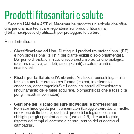
Prodotti fitosanitari e salute
Il Servizio
IAN
della
AST di Macerata
ha prodotto un articolo che offre
una panoramica tecnica e regolatoria sui prodotti fitosanitari
(fitofarmaci/pesticidi) utilizzati per proteggere le colture
.
È così strutturato:
Classificazione ed Uso:
Distingue i prodotti tra professionali (PF)
e non professionali (PFnP, per piante edibili o solo ornamentali)
.
Dal punto di vista chimico, unisce sostanze ad azione biologica
(sostanze attive, antidoti, sinergizzanti) a coformulanti e
coadiuvanti
.
Rischi per la Salute e l'Ambiente:
Analizza i pericoli legati alla
tossicità acuta e cronica per l'uomo (lesioni, interferenza
endocrina, cancerogenicità)
e i danni collaterali all'ecosistema
(inquinamento delle falde acquifere, biomagnificazione e tossicità
per gli insetti impollinatori)
.
Gestione del Rischio (Misure individuali e professionali):
Fornisce linee guida per i consumatori (lavaggio corretto, ammollo,
rimozione delle bucce, scelta di prodotti biologici e locali)
e
obblighi per gli operatori agricoli (uso di DPI, difesa integrata,
rispetto dei tempi di carenza e rientro, tenuta del quaderno di
campagna)
.