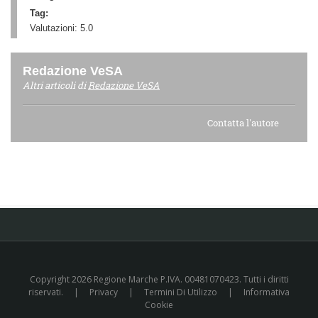
Tag:
Valutazioni:
5.0
Redazione VeSA
Altri articoli di
Redazione VeSA
Contatta l'autore
Copyright 2026 Regione Marche P.IVA. 00481070423. Tutti i diritti
riservati.
|
Privacy
|
Termini Di Utilizzo
|
Informativa
Cookie