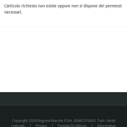
L'articolo richiesto non esiste oppure non si dispone dei permessi
necessari.
Copyright 2026 Regione Marche P.IVA. 00481070423. Tutti i diritti
riservati.
|
Privacy
|
Termini Di Utilizzo
|
Informativa