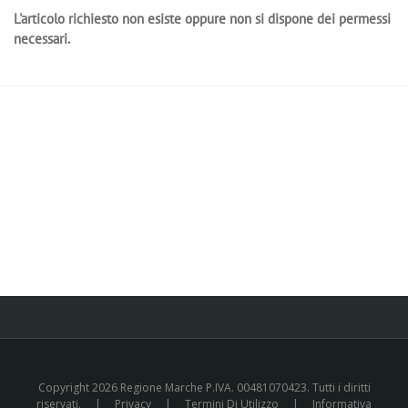
L'articolo richiesto non esiste oppure non si dispone dei permessi
necessari.
Copyright 2026 Regione Marche P.IVA. 00481070423. Tutti i diritti
riservati.
|
Privacy
|
Termini Di Utilizzo
|
Informativa