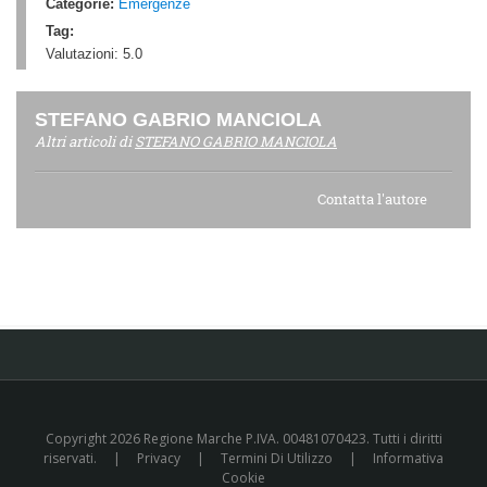
Categorie:
Emergenze
Tag:
Valutazioni:
5.0
STEFANO GABRIO MANCIOLA
Altri articoli di
STEFANO GABRIO MANCIOLA
Contatta l'autore
Copyright 2026 Regione Marche P.IVA. 00481070423. Tutti i diritti
riservati.
|
Privacy
|
Termini Di Utilizzo
|
Informativa
Cookie