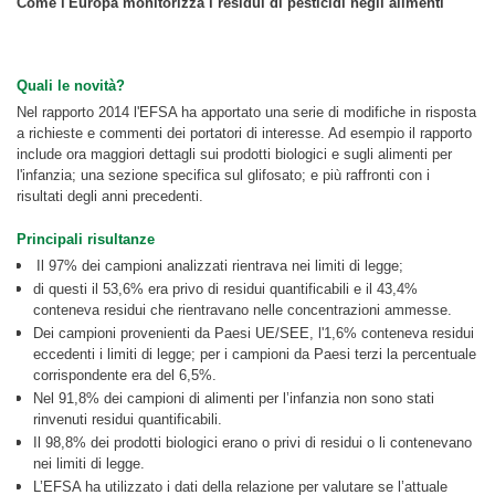
Come l'Europa monitorizza i residui di pesticidi negli alimenti
Quali le novità?
Nel rapporto 2014 l'EFSA ha apportato una serie di modifiche in risposta
a richieste e commenti dei portatori di interesse. Ad esempio il rapporto
include ora maggiori dettagli sui prodotti biologici e sugli alimenti per
l'infanzia; una sezione specifica sul glifosato; e più raffronti con i
risultati degli anni precedenti.
Principali risultanze
Il 97% dei campioni analizzati rientrava nei limiti di legge;
di questi il 53,6% era privo di residui quantificabili e il 43,4%
conteneva residui che rientravano nelle concentrazioni ammesse.
Dei campioni provenienti da Paesi UE/SEE, l'1,6% conteneva residui
eccedenti i limiti di legge; per i campioni da Paesi terzi la percentuale
corrispondente era del 6,5%.
Nel 91,8% dei campioni di alimenti per l’infanzia non sono stati
rinvenuti residui quantificabili.
Il 98,8% dei prodotti biologici erano o privi di residui o li contenevano
nei limiti di legge.
L’EFSA ha utilizzato i dati della relazione per valutare se l’attuale