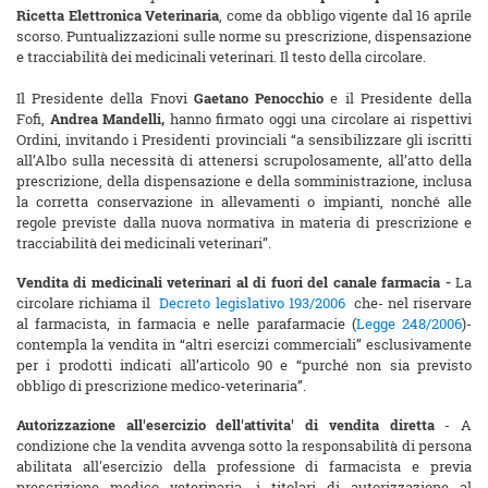
Ricetta Elettronica Veterinaria
, come da obbligo vigente dal 16 aprile
scorso. Puntualizzazioni sulle norme su prescrizione, dispensazione
e tracciabilità dei medicinali veterinari. Il testo della circolare.
Il Presidente della Fnovi
Gaetano Penocchio
e il Presidente della
Fofi,
Andrea Mandelli,
hanno firmato oggi una circolare ai rispettivi
Ordini, invitando i Presidenti provinciali “a sensibilizzare gli iscritti
all’Albo sulla necessità di attenersi scrupolosamente, all’atto della
prescrizione, della dispensazione e della somministrazione, inclusa
la corretta conservazione in allevamenti o impianti, nonché alle
regole previste dalla nuova normativa in materia di prescrizione e
tracciabilità dei medicinali veterinari”.
Vendita di medicinali veterinari al di fuori del canale farmacia -
La
circolare richiama il
Decreto legislativo 193/2006
che- nel riservare
al farmacista, in farmacia e nelle parafarmacie (
Legge 248/2006
)-
contempla la vendita in “altri esercizi commerciali” esclusivamente
per i prodotti indicati all’articolo 90 e “purché non sia previsto
obbligo di prescrizione medico-veterinaria”.
Autorizzazione all'esercizio dell'attivita' di vendita diretta
- A
condizione che la vendita avvenga sotto la responsabilità di persona
abilitata all'esercizio della professione di farmacista e previa
prescrizione medico veterinaria, i titolari di autorizzazione al