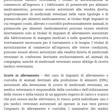
commercio all'ingrosso e i fabbricanti di premiscele per alimenti
medicamentosi, possono essere autorizzati alla vendita diretta,
rispettivamente di medicinali veterinari nelle varie tipologie e di
premiscele per alimenti medicamentosi, ai titolari degli impianti in
cui vengono curati, allevati e custoditi professionalmente animali; le
premiscele per alimenti medicamentosi possono essere vendute
direttamente solo ai titolari di impianti di allevamento autorizzati
alla fabbricazione di mangimi medicati e nelle quantità prescritta
strettamente necessaria per il trattamento o la terapia. I titolari di
autorizzazione al commercio all'ingrosso, alle stesse condizioni,
possono essere altresì autorizzati alla vendita diretta di medicinali
veterinari in confezioni destinate esclusivamente ad animali da
compagnia, nonché di medicinali veterinari senza obbligo di ricetta
medico-veterinaria.
Scorte in allevamento -
Nel caso di impianti di allevamento e
custodia di animali destinati alla produzione di alimenti (DPA),
autorizzati alla detenzione di scorte di medicinali veterinari, un
medico veterinario è responsabile della custodia e dell'utilizzazione
delle stesse e della tenuta di un apposito registro di carico e scarico
che può essere anche elettronico; lo stesso potrà individuare uno o
più medici veterinari autorizzati ad operare in sua vece presso
l'impianto di allevamento e custodia. I nominativi dei medici