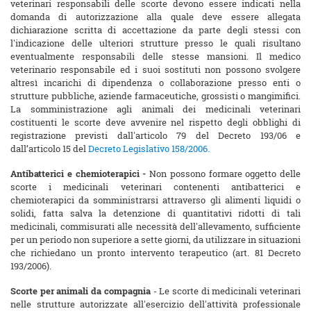
veterinari responsabili delle scorte devono essere indicati nella
domanda di autorizzazione alla quale deve essere allegata
dichiarazione scritta di accettazione da parte degli stessi con
l'indicazione delle ulteriori strutture presso le quali risultano
eventualmente responsabili delle stesse mansioni. Il medico
veterinario responsabile ed i suoi sostituti non possono svolgere
altresì incarichi di dipendenza o collaborazione presso enti o
strutture pubbliche, aziende farmaceutiche, grossisti o mangimifici.
La somministrazione agli animali dei medicinali veterinari
costituenti le scorte deve avvenire nel rispetto degli obblighi di
registrazione previsti dall'articolo 79 del Decreto 193/06 e
dall’articolo 15 del
Decreto Legislativo 158/2006.
Antibatterici e chemioterapici -
Non possono formare oggetto delle
scorte i medicinali veterinari contenenti antibatterici e
chemioterapici da somministrarsi attraverso gli alimenti liquidi o
solidi, fatta salva la detenzione di quantitativi ridotti di tali
medicinali, commisurati alle necessità dell'allevamento, sufficiente
per un periodo non superiore a sette giorni, da utilizzare in situazioni
che richiedano un pronto intervento terapeutico (art. 81 Decreto
193/2006).
Scorte per animali da compagnia
- Le scorte di medicinali veterinari
nelle strutture autorizzate all'esercizio dell'attività professionale