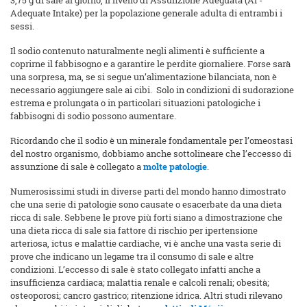
3,75 g di sale al giorno, il livello di Assunzione Adeguata (AI -
Adequate Intake) per la popolazione generale adulta di entrambi i
sessi.
Il sodio contenuto naturalmente negli alimenti è sufficiente a
coprirne il fabbisogno e a garantire le perdite giornaliere. Forse sarà
una sorpresa, ma, se si segue un’alimentazione bilanciata, non è
necessario aggiungere sale ai cibi. Solo in condizioni di sudorazione
estrema e prolungata o in particolari situazioni patologiche i
fabbisogni di sodio possono aumentare.
Ricordando che il sodio è un minerale fondamentale per l’omeostasi
del nostro organismo, dobbiamo anche sottolineare che l’eccesso di
assunzione di sale è collegato a
molte patologie
.
Numerosissimi studi in diverse parti del mondo hanno dimostrato
che una serie di patologie sono causate o esacerbate da una dieta
ricca di sale. Sebbene le prove più forti siano a dimostrazione che
una dieta ricca di sale sia fattore di rischio per ipertensione
arteriosa, ictus e malattie cardiache, vi è anche una vasta serie di
prove che indicano un legame tra il consumo di sale e altre
condizioni. L’eccesso di sale è stato collegato infatti anche a
insufficienza cardiaca; malattia renale e calcoli renali; obesità;
osteoporosi; cancro gastrico; ritenzione idrica. Altri studi rilevano