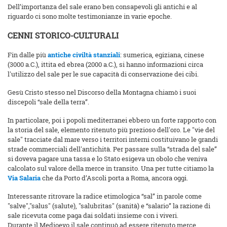
Dell’importanza del sale erano ben consapevoli gli antichi e al
riguardo ci sono molte testimonianze in varie epoche.
CENNI STORICO-CULTURALI
Fin dalle più
antiche civiltà stanziali
: sumerica, egiziana, cinese
(3000 a.C.), ittita ed ebrea (2000 a.C.), si hanno informazioni circa
l'utilizzo del sale per le sue capacità di conservazione dei cibi.
Gesù Cristo stesso nel Discorso della Montagna chiamò i suoi
discepoli “sale della terra”.
In particolare, poi i popoli mediterranei ebbero un forte rapporto con
la storia del sale, elemento ritenuto più prezioso dell'oro. Le "vie del
sale" tracciate dal mare verso i territori interni costituivano le grandi
strade commerciali dell'antichità. Per passare sulla “strada del sale”
si doveva pagare una tassa e lo Stato esigeva un obolo che veniva
calcolato sul valore della merce in transito. Una per tutte citiamo la
Via Salaria
che da Porto d’Ascoli porta a Roma, ancora oggi.
Interessante ritrovare la radice etimologica “sal” in parole come
"salve","salus" (salute), "salubritas" (sanità) e “salario” la razione di
sale ricevuta come paga dai soldati insieme con i viveri.
Durante il Medioevo il sale continuò ad essere ritenuto merce