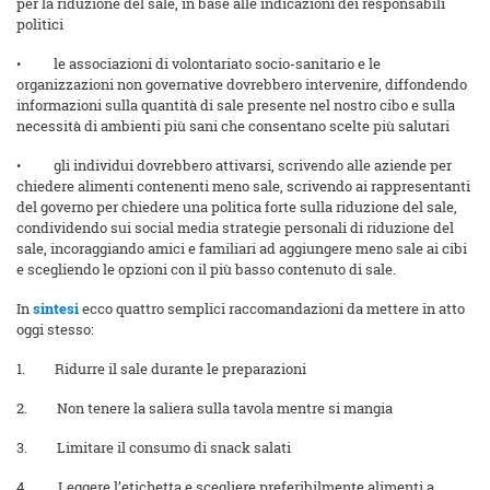
per la riduzione del sale, in base alle indicazioni dei responsabili
politici
• le associazioni di volontariato socio-sanitario e le
organizzazioni non governative dovrebbero intervenire, diffondendo
informazioni sulla quantità di sale presente nel nostro cibo e sulla
necessità di ambienti più sani che consentano scelte più salutari
• gli individui dovrebbero attivarsi, scrivendo alle aziende per
chiedere alimenti contenenti meno sale, scrivendo ai rappresentanti
del governo per chiedere una politica forte sulla riduzione del sale,
condividendo sui social media strategie personali di riduzione del
sale, incoraggiando amici e familiari ad aggiungere meno sale ai cibi
e scegliendo le opzioni con il più basso contenuto di sale.
In
sintesi
ecco quattro semplici raccomandazioni da mettere in atto
oggi stesso:
1. Ridurre il sale durante le preparazioni
2. Non tenere la saliera sulla tavola mentre si mangia
3. Limitare il consumo di snack salati
4. Leggere l’etichetta e scegliere preferibilmente alimenti a