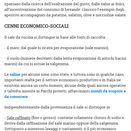
spaziano dalla ricerca dell’esaltazione del gusto, dalle salse ai dolci,
all’incentivazione del consumo di bevande: classico l’esempio degli
aperitivi accompagnati da patatine, salatini, olive e noccioline salate.
CENNI ECONOMICO-SOCIALI
Il sale da cucina si distingue in base alle fonti di raccolta:
- il mare, dal quale si ricava per evaporazione (sale marino);
- il suolo (miniere derivanti dalla lenta evaporazione di antichi bacini
marini) da cui si estrae la salgemma.
Le
saline
per alcune zone sono state, e tuttora sono in qualche caso,
importanti realtà per il settore economico-produttivo e in Italia ne
esistono ancora un certo numero, alcune delle quali ancora operative
e talvolta inserite in Parchi protetti: affascinanti
mondi da scoprire e
da conoscere
.
Indipendentemente dalla provenienza il sale si distingue in:
-
Sale raffinato
(fino o grosso): contiene solamente cloruro di sodio e
deriva dalla raffinazione del sale marino oppure della salgemma.
Sottoposto a numerosi lavaggi e trattamenti: è il più economico