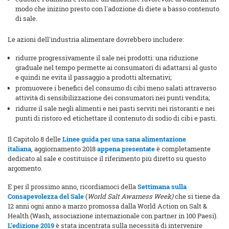
modo che inizino presto con l'adozione di diete a basso contenuto
di sale.
Le azioni dell'industria alimentare dovrebbero includere:
ridurre progressivamente il sale nei prodotti: una riduzione
graduale nel tempo permette ai consumatori di adattarsi al gusto
e quindi ne evita il passaggio a prodotti alternativi;
promuovere i benefici del consumo di cibi meno salati attraverso
attività di sensibilizzazione dei consumatori nei punti vendita;
ridurre il sale negli alimenti e nei pasti serviti nei ristoranti e nei
punti di ristoro ed etichettare il contenuto di sodio di cibi e pasti.
Il Capitolo 8 delle
Linee guida per una sana alimentazione
italiana
,
aggiornamento 2018
appena presentate
è completamente
dedicato al sale e costituisce il riferimento più diretto su questo
argomento.
E per il prossimo anno, ricordiamoci della
Settimana sulla
Consapevolezza del Sale
(
World Salt Awarness Week)
che si tiene da
12 anni ogni anno a marzo promossa dalla World Action on Salt &
Health (Wash, associazione internazionale con partner in 100 Paesi).
L’edizione 2019
è stata incentrata sulla necessità di intervenire