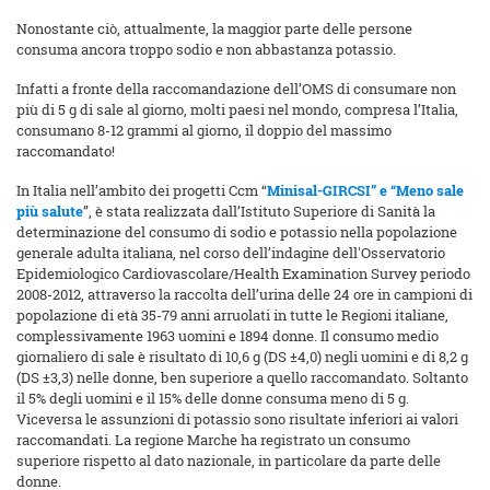
Nonostante ciò, attualmente, la maggior parte delle persone
consuma ancora troppo sodio e non abbastanza potassio.
Infatti a fronte della raccomandazione dell’OMS di consumare non
più di 5 g di sale al giorno, molti paesi nel mondo, compresa l’Italia,
consumano 8-12 grammi al giorno, il doppio del massimo
raccomandato!
In Italia nell’ambito dei progetti Ccm “
Minisal-GIRCSI” e “Meno sale
più salute
”, è stata realizzata dall’Istituto Superiore di Sanità la
determinazione del consumo di sodio e potassio nella popolazione
generale adulta italiana, nel corso dell’indagine dell'Osservatorio
Epidemiologico Cardiovascolare/Health Examination Survey periodo
2008-2012, attraverso la raccolta dell’urina delle 24 ore in campioni di
popolazione di età 35-79 anni arruolati in tutte le Regioni italiane,
complessivamente 1963 uomini e 1894 donne. Il consumo medio
giornaliero di sale è risultato di 10,6 g (DS ±4,0) negli uomini e di 8,2 g
(DS ±3,3) nelle donne, ben superiore a quello raccomandato. Soltanto
il 5% degli uomini e il 15% delle donne consuma meno di 5 g.
Viceversa le assunzioni di potassio sono risultate inferiori ai valori
raccomandati. La regione Marche ha registrato un consumo
superiore rispetto al dato nazionale, in particolare da parte delle
donne.