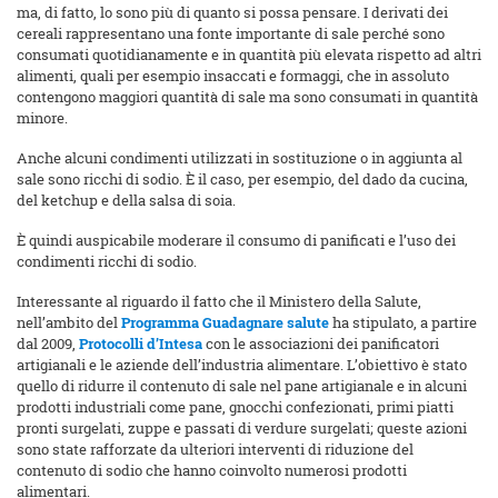
ma, di fatto, lo sono più di quanto si possa pensare. I derivati dei
cereali rappresentano una fonte importante di sale perché sono
consumati quotidianamente e in quantità più elevata rispetto ad altri
alimenti, quali per esempio insaccati e formaggi, che in assoluto
contengono maggiori quantità di sale ma sono consumati in quantità
minore.
Anche alcuni condimenti utilizzati in sostituzione o in aggiunta al
sale sono ricchi di sodio. È il caso, per esempio, del dado da cucina,
del ketchup e della salsa di soia.
È quindi auspicabile moderare il consumo di panificati e l’uso dei
condimenti ricchi di sodio.
Interessante al riguardo il fatto che il Ministero della Salute,
nell’ambito del
Programma Guadagnare salute
ha stipulato, a partire
dal 2009,
Protocolli d’Intesa
con le associazioni dei panificatori
artigianali e le aziende dell’industria alimentare. L’obiettivo è stato
quello di ridurre il contenuto di sale nel pane artigianale e in alcuni
prodotti industriali come pane, gnocchi confezionati, primi piatti
pronti surgelati, zuppe e passati di verdure surgelati; queste azioni
sono state rafforzate da ulteriori interventi di riduzione del
contenuto di sodio che hanno coinvolto numerosi prodotti
alimentari.