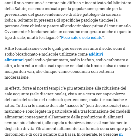
anni il suo consumo è sempre più diffuso e incentivato dal Ministero
della Salute, essendo indicato per la popolazione generale per la
prevenzione del gozzo endemico e di altre patologie da carenza
iodica. Soltanto in presenza di specifiche patologie tiroidee la
persona deve chiedere parere all’endocrinologo prima di consumarlo.
Ovviamente è fondamentale un consumo morigerato anche di questo
tipo di sale, infatti lo slogan è “
Poco sale e solo iodato
”.
Altre formulazione con le quali può essere assunto il sodio sono il
sodio bicarbonato e molecole utilizzate come
additivi
alimentari
quali sodio glutammato, sodio fosfato, sodio carbonato e
altri, a loro volta molto usati specie nei dadi da brodo, salsa di soia e
insaporitori vari, che dunque vanno consumati con estrema
moderazione.
In effetti, forse ai nostri tempi c’è più attenzione alla riduzione del
sale aggiunto (sale discrezionale), vista una certa consapevolezza
del ruolo del sodio nel rischio di ipertensione, malattie cardiache e
ictus. Tuttavia le insidie del sale “nascosto” (non discrezionale) non
mancano e sono legate in particolare alla trasformazione dei modelli
alimentari conseguenti all'aumento della produzione di alimenti
sempre più elaborati, alla rapida urbanizzazione e al cambiamento
degli stili di vita. Gli alimenti altamente trasformati sono sempre più
disponibili e di costi sempre più bassi. In generale, le persone
in