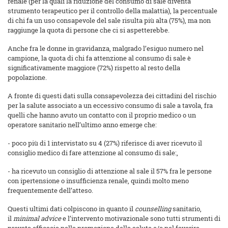
renale (per la quali la riduzione del consumo di sale diventa
strumento terapeutico per il controllo della malattia), la percentuale
di chi fa un uso consapevole del sale risulta più alta (75%), ma non
raggiunge la quota di persone che ci si aspetterebbe.
Anche fra le donne in gravidanza, malgrado l’esiguo numero nel
campione, la quota di chi fa attenzione al consumo di sale è
significativamente maggiore (72%) rispetto al resto della
popolazione.
A fronte di questi dati sulla consapevolezza dei cittadini del rischio
per la salute associato a un eccessivo consumo di sale a tavola, fra
quelli che hanno avuto un contatto con il proprio medico o un
operatore sanitario nell’ultimo anno emerge che:
- poco più di 1 intervistato su 4 (27%) riferisce di aver ricevuto il
consiglio medico di fare attenzione al consumo di sale:,
- ha ricevuto un consiglio di attenzione al sale il 57% fra le persone
con ipertensione o insufficienza renale, quindi molto meno
frequentemente dell’atteso.
Questi ultimi dati colpiscono in quanto il
counselling
sanitario,
il
minimal advice
e l’intervento motivazionale sono tutti strumenti di