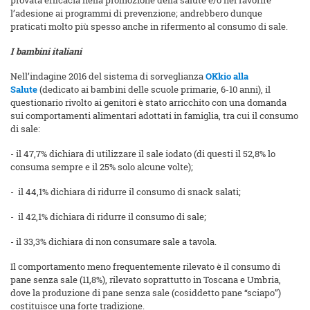
provata efficacia nella promozione della salute e/o nel favorire
l’adesione ai programmi di prevenzione; andrebbero dunque
praticati molto più spesso anche in rifermento al consumo di sale.
I bambini italiani
Nell’indagine 2016 del sistema di sorveglianza
OKkio alla
Salute
(dedicato ai bambini delle scuole primarie, 6-10 anni), il
questionario rivolto ai genitori è stato arricchito con una domanda
sui comportamenti alimentari adottati in famiglia, tra cui il consumo
di sale:
- il 47,7% dichiara di utilizzare il sale iodato (di questi il 52,8% lo
consuma sempre e il 25% solo alcune volte);
- il 44,1% dichiara di ridurre il consumo di snack salati;
- il 42,1% dichiara di ridurre il consumo di sale;
- il 33,3% dichiara di non consumare sale a tavola.
Il comportamento meno frequentemente rilevato è il consumo di
pane senza sale (11,8%), rilevato soprattutto in Toscana e Umbria,
dove la produzione di pane senza sale (cosiddetto pane “sciapo”)
costituisce una forte tradizione.