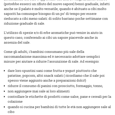
(potrebbe esserci un rifiuto del nuovo sapore) bensì graduale, infatti
anche se il palato è molto versatile, quando è abituato a cibi molto
saporiti ha comunque bisogno di un po’ di tempo per essere
rieducato a cibi meno salati: di solito bastano poche settimane con
riduzione graduale di sale.
L’utilizzo di spezie e/o di erbe aromatiche può venire in aiuto in
questo caso, conferendo ai cibi un sapore piacevole anche in
assenza del sale.
Come gli adulti, i bambini consumano più sale della
raccomandazione massima ed è necessario adottare semplici
misure per aiutare a ridurre l'assunzione di sale. Ad esempio:
dare loro spuntini sani come frutta e yogurt piuttosto che
patatine, popcorn, altri snack salati ( ricordiamo che il sale poi
spesso viene aggiunto anche a preparazioni dolci!)
ridurre il consumo di panini con prosciutto, formaggio, tonno,
non aggiungere mai sale ai loro alimenti
controllare le etichette di prodotti come salse, pane e cereali per la
colazione
quando si cucina per bambini di tutte le età non aggiungere sale al
cibo