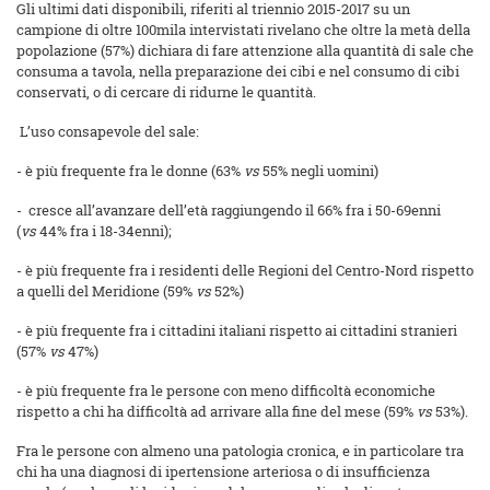
Gli ultimi dati disponibili, riferiti al triennio 2015-2017 su un
campione di oltre 100mila intervistati rivelano che oltre la metà della
popolazione (57%) dichiara di fare attenzione alla quantità di sale che
consuma a tavola, nella preparazione dei cibi e nel consumo di cibi
conservati, o di cercare di ridurne le quantità.
L’uso consapevole del sale:
- è più frequente fra le donne (63%
vs
55% negli uomini)
- cresce all’avanzare dell’età raggiungendo il 66% fra i 50-69enni
(
vs
44% fra i 18-34enni);
- è più frequente fra i residenti delle Regioni del Centro-Nord rispetto
a quelli del Meridione (59%
vs
52%)
- è più frequente fra i cittadini italiani rispetto ai cittadini stranieri
(57%
vs
47%)
- è più frequente fra le persone con meno difficoltà economiche
rispetto a chi ha difficoltà ad arrivare alla fine del mese (59%
vs
53%).
Fra le persone con almeno una patologia cronica, e in particolare tra
chi ha una diagnosi di ipertensione arteriosa o di insufficienza