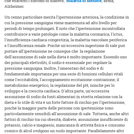
che esacerbi i sintomi di diabete,
malattia di Ménière
, asma,
Alzheimer.
Un cenno particolare merita l’ipertensione arteriosa, la condizione in
cui la pressione sanguigna viene mantenuta ad alto livello per
periodi di tempo prolungati. È noto che l'ipertensione incontrollata
contribuisce a varie patologie come la malattia coronarica, l'ictus,
l'insufficienza cardiaca congestizia, la malattia vascolare periferica
e l'insufficienza renale. Poiché un'eccessiva ingestione di sale può
portare all'ipertensione ne consegue che la regolazione
dell'assunzione di sale nella dieta è molto importante. Essendo uno
dei principali elettroliti, il sodio è essenziale per regolare la
pressione sanguigna. Inoltre, l'omeostasi del sodio è di
fondamentale importanza per una serie di funzioni cellulari vitali
come l'eccitabilità, l'accoppiamento eccitazione-contrazione, il
metabolismo energetico, la regolazione del pH, nonché per lo
sviluppo e la crescita cardiaca. D'altra parte, un'eccessiva
assunzione di sodio da fonti alimentari in stretta relazione con la
dieta e lo stile di vita è un forte fattore di rischio per l'ipertensione,
poiché la maggior parte delle persone con ipertensione sono
particolarmente sensibili all'assunzione di sale. Tuttavia, anche altri
fattori di rischio tra cui obesità, diabete, assunzione insufficiente di
potassio, calcio e magnesio, mancanza di attività fisica e consumo
cronico di alcol svolgono un ruolo importante. Parallelamente altri