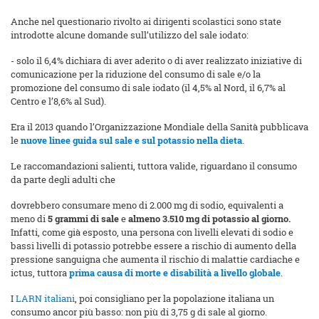
Anche nel questionario rivolto ai dirigenti scolastici sono state
introdotte alcune domande sull’utilizzo del sale iodato:
- solo il 6,4% dichiara di aver aderito o di aver realizzato iniziative di
comunicazione per la riduzione del consumo di sale e/o la
promozione del consumo di sale iodato (il 4,5% al Nord, il 6,7% al
Centro e l’8,6% al Sud).
Era il 2013 quando l’Organizzazione Mondiale della Sanità pubblicava
le
nuove linee guida sul sale e sul potassio nella dieta
.
Le raccomandazioni salienti, tuttora valide, riguardano il consumo
da parte degli adulti che
dovrebbero consumare meno di 2.000 mg di sodio, equivalenti a
meno di
5 grammi di sale
e
almeno 3.510 mg di potassio al giorno
.
Infatti, come già esposto, una persona con livelli elevati di sodio e
bassi livelli di potassio potrebbe essere a rischio di aumento della
pressione sanguigna che aumenta il rischio di malattie cardiache e
ictus, tuttora
prima causa di morte e disabilità a livello globale
.
I
LARN italiani
, poi consigliano per la popolazione italiana un
consumo ancor più basso: non più di 3,75 g di sale al giorno.