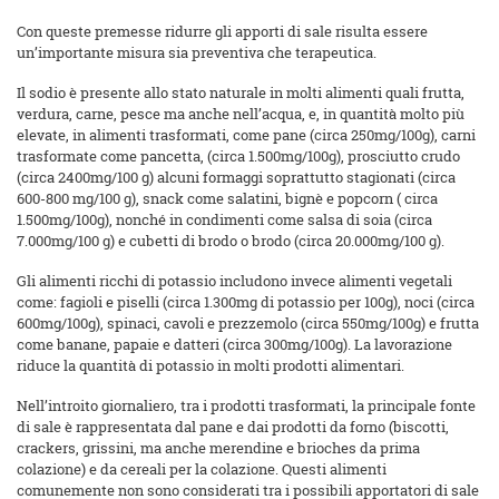
Con queste premesse ridurre gli apporti di sale risulta essere
un’importante misura sia preventiva che terapeutica.
Il sodio è presente allo stato naturale in molti alimenti quali frutta,
verdura, carne, pesce ma anche nell’acqua, e, in quantità molto più
elevate, in alimenti trasformati, come pane (circa 250mg/100g), carni
trasformate come pancetta, (circa 1.500mg/100g), prosciutto crudo
(circa 2400mg/100 g) alcuni formaggi soprattutto stagionati (circa
600-800 mg/100 g), snack come salatini, bignè e popcorn ( circa
1.500mg/100g), nonché in condimenti come salsa di soia (circa
7.000mg/100 g) e cubetti di brodo o brodo (circa 20.000mg/100 g).
Gli alimenti ricchi di potassio includono invece alimenti vegetali
come: fagioli e piselli (circa 1.300mg di potassio per 100g), noci (circa
600mg/100g), spinaci, cavoli e prezzemolo (circa 550mg/100g) e frutta
come banane, papaie e datteri (circa 300mg/100g). La lavorazione
riduce la quantità di potassio in molti prodotti alimentari.
Nell’introito giornaliero, tra i prodotti trasformati, la principale fonte
di sale è rappresentata dal pane e dai prodotti da forno (biscotti,
crackers, grissini, ma anche merendine e brioches da prima
colazione) e da cereali per la colazione. Questi alimenti
comunemente non sono considerati tra i possibili apportatori di sale