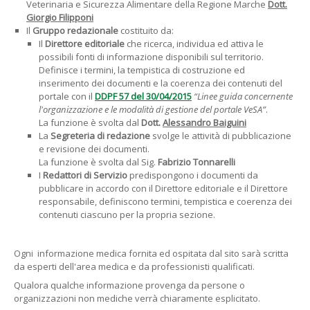
Veterinaria e Sicurezza Alimentare della Regione Marche
Dott.
Giorgio Filipponi
Il
Gruppo redazionale
costituito da:
Il
Direttore editoriale
che ricerca, individua ed attiva le
possibili fonti di informazione disponibili sul territorio.
Definisce i termini, la tempistica di costruzione ed
inserimento dei documenti e la coerenza dei contenuti del
portale con il
DDPF 57 del 30/04/2015
“Linee guida concernente
l'organizzazione e le modalità di gestione del portale VeSA”
.
La funzione è svolta dal
Dott.
Alessandro Baiguini
La
Segreteria di redazione
svolge le attività di pubblicazione
e revisione dei documenti.
La funzione è svolta dal Sig.
Fabrizio Tonnarelli
I
Redattori di Servizio
predispongono i documenti da
pubblicare in accordo con il Direttore editoriale e il Direttore
responsabile, definiscono termini, tempistica e coerenza dei
contenuti ciascuno per la propria sezione.
Ogni informazione medica fornita ed ospitata dal sito sarà scritta
da esperti dell'area medica e da professionisti qualificati.
Qualora qualche informazione provenga da persone o
organizzazioni non mediche verrà chiaramente esplicitato.