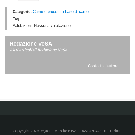
Categorie:
Carne e prodotti a base di carne
Tag:
Valutazioni:
Nessuna valutazione
Redazione VeSA
Altri articoli di
Redazione VeSA
Contatta l'autore
Copyright 2026 Regione Marche P.IVA. 00481070423. Tutti i diritti