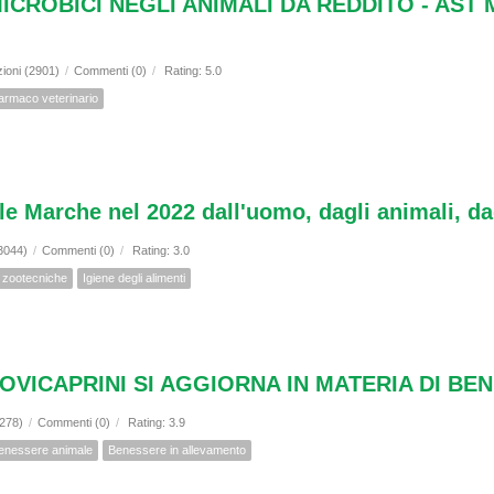
ICROBICI NEGLI ANIMALI DA REDDITO - AST 
zioni (2901)
/
Commenti (0)
/
Rating: 5.0
armaco veterinario
lle Marche nel 2022 dall'uomo, dagli animali, da
(3044)
/
Commenti (0)
/
Rating: 3.0
i zootecniche
Igiene degli alimenti
I OVICAPRINI SI AGGIORNA IN MATERIA DI B
9278)
/
Commenti (0)
/
Rating: 3.9
enessere animale
Benessere in allevamento