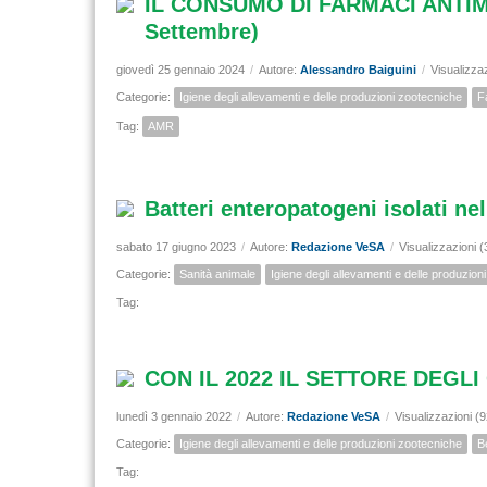
IL CONSUMO DI FARMACI ANTIM
Settembre)
giovedì 25 gennaio 2024
/
Autore:
Alessandro Baiguini
/
Visualizza
Categorie:
Igiene degli allevamenti e delle produzioni zootecniche
F
Tag:
AMR
Batteri enteropatogeni isolati ne
sabato 17 giugno 2023
/
Autore:
Redazione VeSA
/
Visualizzazioni 
Categorie:
Sanità animale
Igiene degli allevamenti e delle produzion
Tag:
CON IL 2022 IL SETTORE DEGL
lunedì 3 gennaio 2022
/
Autore:
Redazione VeSA
/
Visualizzazioni (
Categorie:
Igiene degli allevamenti e delle produzioni zootecniche
B
Tag: