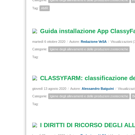
Categorie:
Igiene degli allevamenti e delle produzioni zootecniche
F
Tag:
AMR
Guida installazione App Classy
martedì 6 ottobre 2020
/
Autore:
Redazione VeSA
/
Visualizzazioni 
Categorie:
Igiene degli allevamenti e delle produzioni zootecniche
Tag:
CLASSYFARM: classificazione del 
giovedì 13 agosto 2020
/
Autore:
Alessandro Baiguini
/
Visualizzaz
Categorie:
Igiene degli allevamenti e delle produzioni zootecniche
B
Tag:
I DIRITTI DI RICORSO DEGLI A