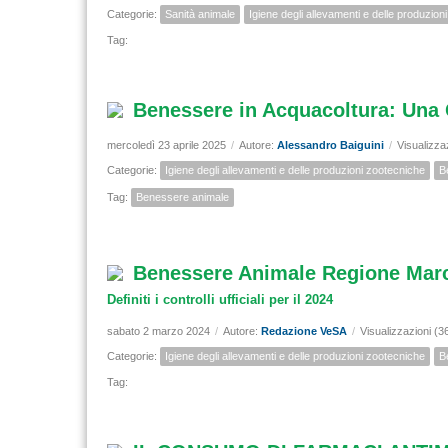
Categorie:
Sanità animale
Igiene degli allevamenti e delle produzion
Tag:
Benessere in Acquacoltura: Una 
mercoledì 23 aprile 2025
/
Autore:
Alessandro Baiguini
/
Visualizza
Categorie:
Igiene degli allevamenti e delle produzioni zootecniche
B
Tag:
Benessere animale
Benessere Animale Regione Mar
Definiti i controlli ufficiali per il 2024
sabato 2 marzo 2024
/
Autore:
Redazione VeSA
/
Visualizzazioni (3
Categorie:
Igiene degli allevamenti e delle produzioni zootecniche
B
Tag: