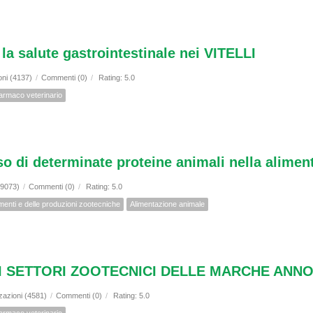
la salute gastrointestinale nei VITELLI
oni (4137)
/
Commenti (0)
/
Rating: 5.0
armaco veterinario
o di determinate proteine animali nella aliment
(9073)
/
Commenti (0)
/
Rating: 5.0
amenti e delle produzioni zootecniche
Alimentazione animale
EI SETTORI ZOOTECNICI DELLE MARCHE ANNO
zazioni (4581)
/
Commenti (0)
/
Rating: 5.0