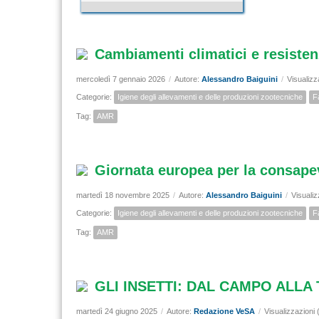
Cambiamenti climatici e resisten
mercoledì 7 gennaio 2026
/
Autore:
Alessandro Baiguini
/
Visualizz
Categorie:
Igiene degli allevamenti e delle produzioni zootecniche
F
Tag:
AMR
Giornata europea per la consapev
martedì 18 novembre 2025
/
Autore:
Alessandro Baiguini
/
Visualiz
Categorie:
Igiene degli allevamenti e delle produzioni zootecniche
F
Tag:
AMR
GLI INSETTI: DAL CAMPO ALLA
martedì 24 giugno 2025
/
Autore:
Redazione VeSA
/
Visualizzazioni