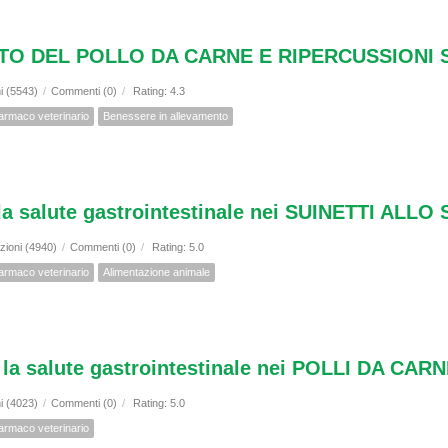
O DEL POLLO DA CARNE E RIPERCUSSIONI S
i (5543)
/
Commenti (0)
/
Rating: 4.3
armaco veterinario
Benessere in allevamento
lla salute gastrointestinale nei SUINETTI AL
zioni (4940)
/
Commenti (0)
/
Rating: 5.0
armaco veterinario
Alimentazione animale
 la salute gastrointestinale nei POLLI DA CAR
i (4023)
/
Commenti (0)
/
Rating: 5.0
armaco veterinario