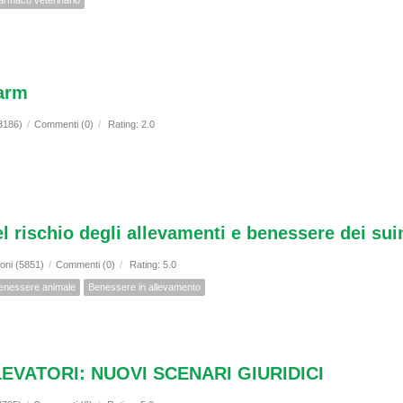
armaco veterinario
Farm
(3186)
/
Commenti (0)
/
Rating: 2.0
rischio degli allevamenti e benessere dei sui
ioni (5851)
/
Commenti (0)
/
Rating: 5.0
enessere animale
Benessere in allevamento
LLEVATORI: NUOVI SCENARI GIURIDICI