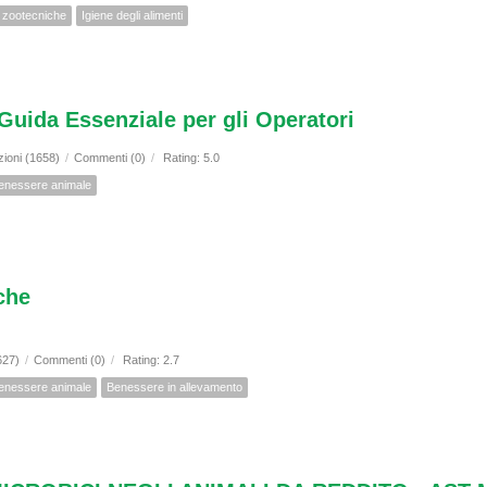
i zootecniche
Igiene degli alimenti
Guida Essenziale per gli Operatori
zioni (1658)
/
Commenti (0)
/
Rating: 5.0
enessere animale
che
627)
/
Commenti (0)
/
Rating: 2.7
enessere animale
Benessere in allevamento