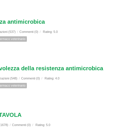
za antimicrobica
azioni (537)
/
Commenti (0)
/
Rating: 5.0
armaco veterinario
olezza della resistenza antimicrobica
zazioni (548)
/
Commenti (0)
/
Rating: 4.0
armaco veterinario
 TAVOLA
 (1678)
/
Commenti (0)
/
Rating: 5.0