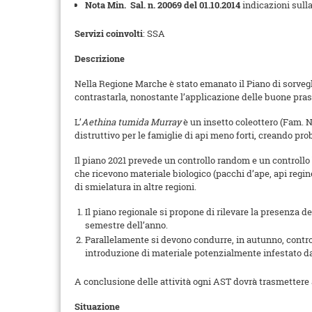
Nota Min. Sal. n. 20069 del 01.10.2014
indicazioni sulla
Servizi coinvolti
: SSA
Descrizione
Nella Regione Marche è stato emanato il Piano di sorvegli
contrastarla, nonostante l’applicazione delle buone prass
L’
Aethina tumida Murray
è un insetto coleottero (Fam. N
distruttivo per le famiglie di api meno forti, creando pro
Il piano 2021 prevede un controllo random e un controllo 
che ricevono materiale biologico (pacchi d’ape, api regine
di smielatura in altre regioni.
Il piano regionale si propone di rilevare la presenza de
semestre dell’anno.
Parallelamente si devono condurre, in autunno, controll
introduzione di materiale potenzialmente infestato d
A conclusione delle attività ogni AST dovrà trasmettere all
Situazione