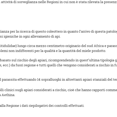
 attività di sorveglianza nelle Regioni in cui non è stata rilevata la prese
anza per la ricerca di questo coleottero in quanto l’arrivo di questa patolo
i igieniche in ogni allevamento di api.
itidulidae) lungo circa mezzo centimetro originario del sud Africa e parass
blemi non indifferenti per la qualità e la quantità del miele prodotto.
basato sul rischio degli apiari, ricomprendendo in quest’ultima tipologia g
, ecc.) da fuori regione e tutti quelli che vengono considerati a rischio in f
l parassita effettuando 14 sopralluoghi in altrettanti apiari stanziali del te
i clinici sugli apiari considerati a rischio, cioè che hanno rapporti commer
a Aethina.
a Regione i dati riepilogativi dei controlli effettuati.