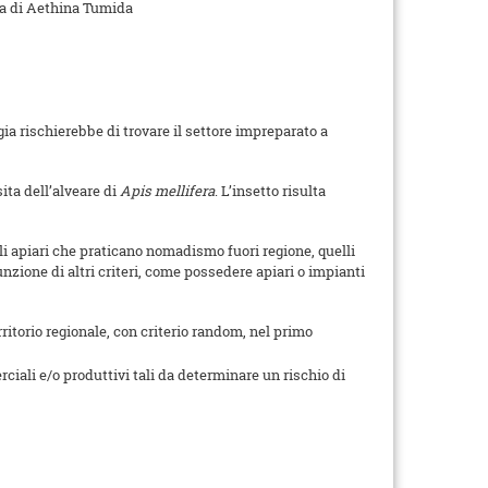
nza di Aethina Tumida
gia rischierebbe di trovare il settore impreparato a
ita dell’alveare di
Apis mellifera
. L’insetto risulta
li apiari che praticano nomadismo fuori regione, quelli
unzione di altri criteri, come possedere apiari o impianti
rritorio regionale, con criterio random, nel primo
ciali e/o produttivi tali da determinare un rischio di