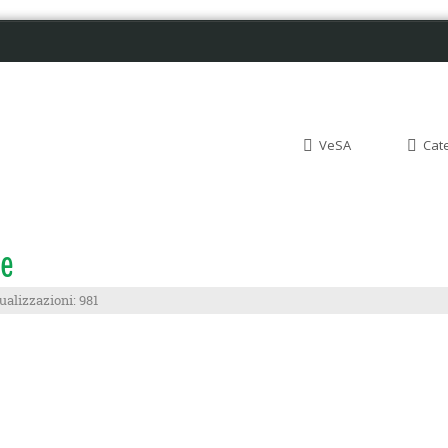
VeSA
Cat
ne
ualizzazioni: 981